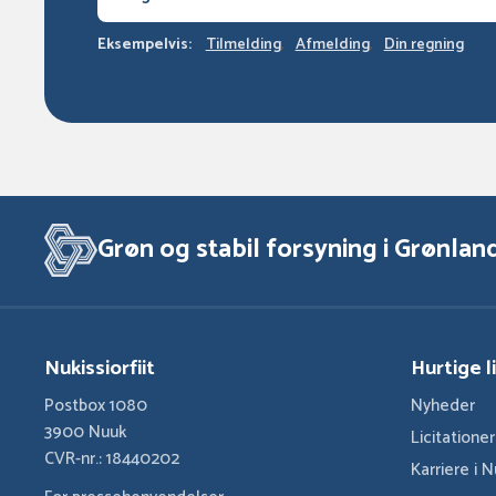
Eksempelvis:
Tilmelding
Afmelding
Din regning
Grøn og stabil forsyning i Grønlan
Nukissiorfiit
Hurtige l
Postbox 1080
Nyheder
3900 Nuuk
Licitatione
CVR-nr.: 18440202
Karriere i N