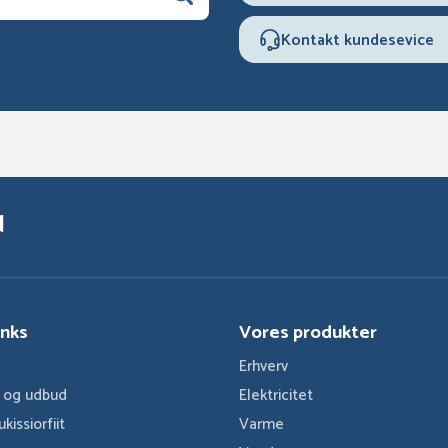
Kontakt kundesevice
d
inks
Vores produkter
Erhverv
r og udbud
Elektricitet
ukissiorfiit
Varme