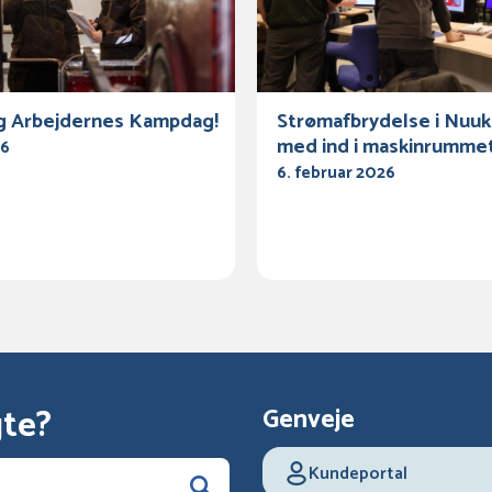
g Arbejdernes Kampdag!
Strømafbrydelse i Nuuk
med ind i maskinrumme
26
6. februar 2026
gte?
Genveje
Kundeportal