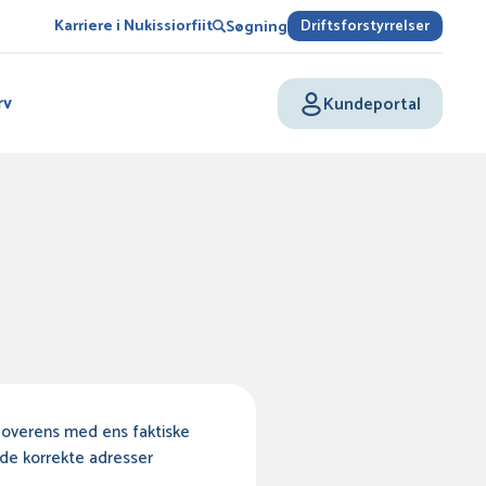
Karriere i Nukissiorfiit
Driftsforstyrrelser
Søgning
rv
Kundeportal
r overens med ens faktiske
å de korrekte adresser