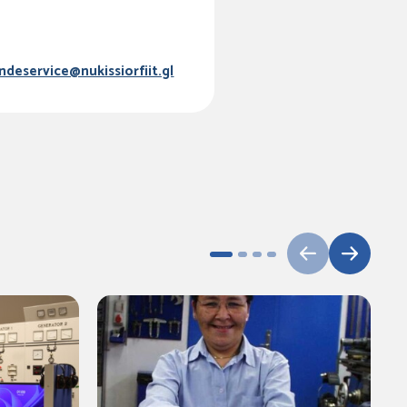
ndeservice@nukissiorfiit.gl