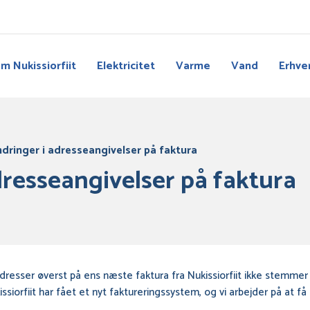
m Nukissiorfiit
Elektricitet
Varme
Vand
Erhve
dringer i adresseangivelser på faktura
resseangivelser på faktura
dresser øverst på ens næste faktura fra Nukissiorfiit ikke stemme
issiorfiit har fået et nyt faktureringssystem, og vi arbejder på at f