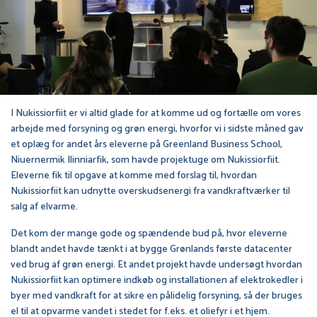
I Nukissiorfiit er vi altid glade for at komme ud og fortælle om vores
arbejde med forsyning og grøn energi, hvorfor vi i sidste måned gav
et oplæg for andet års eleverne på Greenland Business School,
Niuernermik Ilinniarfik, som havde projektuge om Nukissiorfiit.
Eleverne fik til opgave at komme med forslag til, hvordan
Nukissiorfiit kan udnytte overskudsenergi fra vandkraftværker til
salg af elvarme.
Det kom der mange gode og spændende bud på, hvor eleverne
blandt andet havde tænkt i at bygge Grønlands første datacenter
ved brug af grøn energi. Et andet projekt havde undersøgt hvordan
Nukissiorfiit kan optimere indkøb og installationen af elektrokedler i
byer med vandkraft for at sikre en pålidelig forsyning, så der bruges
el til at opvarme vandet i stedet for f.eks. et oliefyr i et hjem.