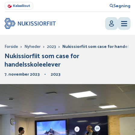
Søgning
Kalaallisut
Forside
>
Nyheder
>
2023
>
Nukissiorfiit som case for handelss
Nukissiorfiit som case for
handelsskoleelever
7. november 2023
2023