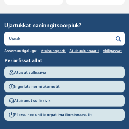
Ujartukkat naninngitsoorpiuk?
Assersuutigalugu:
Atuisunngorit
Atuisuujunnaarit
Akiligassat
Periarfissat allat
Atuisut sullissivia
Ingerlatsinermi akornutit
Atuisunut sullissivik
Pilersuineq unittoorpat ima iliorsinnaavutit