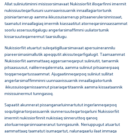
Allat suliniutiminni misissorsimavaat Nukissiorfiit illoqarfinni imermit
nukissiuuteqarfiusuni uunnaavissuarnik innaallagiartortunik
pisiniartarnerup aamma ikkussuisarnerup pitsaanerulersinnissaat,
taamatut innaallagiaq imermik kiassaatitut atorneqarsinnaassammat
soorlu assersuutigalugu angerlarsimaffimmi uuliatortumik
kissarsuuteqarnermut taarsiullugu.
Nukissiorfiit atuartut suleqatigilluarsimavaat apersuinerannilu
piareersimasimallutik apeqqutit akissuteqarfigalugit. Taamaammat
Nukissiorfiit aammattaaq aggersarneqarput suliniutit, tamarmik
pitsaasuusut, nalilerneqalermata, aamma suliniut pitsaanerpaaq
toqqarneqartussaammat. Ajugaatinneqarpoq suliniut sullitat
angerlarsimaffimminni uunnaavissuarnik innaallagiatortunik
ikkussuisoqarnissaannut pisariaqartitaannik aamma kissaataannik
misissuinermut tunngasoq.
Sapaatit akunnerat pissanganarluinnartutut ingerlanneqarpoq
soqutiginartorpassuarnik siunnersuuteqartoqarluni Nukissiorfiit
imermit nukissiorfinnit nukissiaq sinneruttoq qanoq
atorluarneqarsinnaaneranut tunngasunik. Neriuppugut atuartut
aammattaaq taamatut isumaqartut, nalunaqaarlu ilaat immaqa