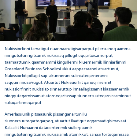
Nukissiorfinni tamatigut nuannaarutigisarparput pilersuineq aamma
mingutsitsinngitsumik nukissiaq pillugit eqqartuisarnerput,
taamaattumik qaammammi kingullermi Niuernermik Ilinniarfimmi
Greenland Business Schoolimi ukiut aappassaanni atuartunut,
Nukissiorfiit pillugit sap. akunnerani suliniuteqarneranni,
saqqummiussivugut. Atuartut Nukissiorfiit qanoq imermit
nukissiorfinnit nukissiap sinneruttup innaallagissamit kiassaanermik
nioqquteqarnissamut atorneqartussap siunnersuuteqarnissaminnut
suliaqartinneqarput.
Amerlasuunik pitsaasunik pissanganartunillu
siunnersuuteqartoqarpoq, atuartut ilaatigut eqqarsaatigisimavaat
Kalaallit Nunaanni datacenterimik siullerpaamik,
mingutsitsinngitsumik nukissiamik atuinikkut, sanaartortoqarnissaa.