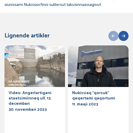
siunissami Nukissiorfinni sulilersut takusinnaassagivut.
Lignende artikler
Video: Angerlartigani
Nukissiaq ”qorsuk”
ataatsimiinneq ull. 13.
qeqertami qaqortumi
decembari
11. maaji 2023
30. novembari 2023