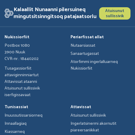
Kalaallit Nunaanni pilersuineq
Atuisunut
mingutsitsinngitsoq patajaatsorlu
sullissivik
Nukissiorfiit
Periarfissat allat
Postbox 1080
Nutaarsiassat
3900 Nuuk
Sanaartugassat
CVR-nr.: 18440202
Atorfimmi ingerlalluarneq
Tusagassiorfiit
Nukissiorfiit
attaviginninniartut
Attavissat ataanni
Atuisunut sullissivik
iserfigissavaat
Tunisassiat
Attavissat
Inuussutissarsiorneq
Atuisunut sullissivik
Innaallagiaq
Ingerlatsinermi akornutit
piareersariikkat
Kiassarneq