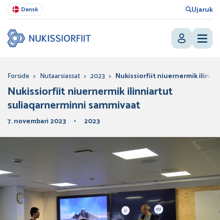
Ujaruk
Dansk
Forside
>
Nutaarsiassat
>
2023
>
Nukissiorfiit niuernermik ilinn
Nukissiorfiit niuernermik ilinniartut
suliaqarnerminni sammivaat
7. novembari 2023
2023