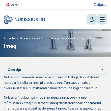
Ujaruk
Dansk
Forside
>
Ataavartumik tunngaveqartumik nukissiaq
>
Imeq
Imeq
Oversigt
Nukissiorfiit imermik imerneqarsinnaasumik illoqarfinnut 17-inut
nunaqarfinnullu 54-inut pilersuisuuvoq. Tunisassioriaatsit
pilersueriaatsillu sumiiffimmiit sumiiffimmut assigiinngiiaarput.
Nukissiorfiit ukiumut imeq imerneqarsinnaasoq 4,5 mio.
3
m
missaanniittoq tunisarpaat. Imeq siaruarterneqartoq tamarmi
imerneqarsinnaasutut nalilerneqartarpoq. Tassa imaappoq, imeq