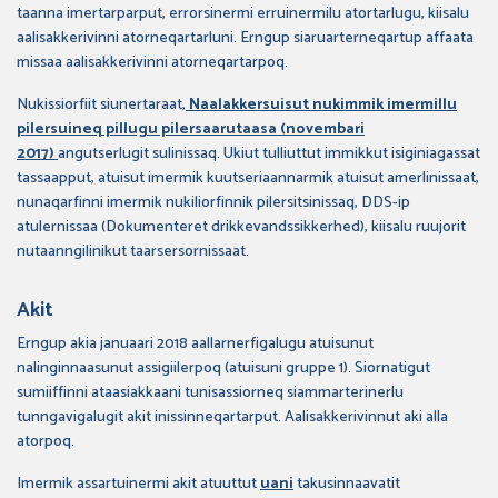
taanna imertarparput, errorsinermi erruinermilu atortarlugu, kiisalu
aalisakkerivinni atorneqartarluni. Erngup siaruarterneqartup affaata
missaa aalisakkerivinni atorneqartarpoq.
Nukissiorfiit siunertaraat,
Naalakkersuisut nukimmik imermillu
pilersuineq pillugu pilersaarutaasa (novembari
2017)
angutserlugit sulinissaq. Ukiut tulliuttut immikkut isiginiagassat
tassaapput, atuisut imermik kuutseriaannarmik atuisut amerlinissaat,
nunaqarfinni imermik nukiliorfinnik pilersitsinissaq, DDS-ip
atulernissaa (Dokumenteret drikkevandssikkerhed), kiisalu ruujorit
nutaanngilinikut taarsersornissaat.
Akit
Erngup akia januaari 2018 aallarnerfigalugu atuisunut
nalinginnaasunut assigiilerpoq (atuisuni gruppe 1). Siornatigut
sumiiffinni ataasiakkaani tunisassiorneq siammarterinerlu
tunngavigalugit akit inissinneqartarput. Aalisakkerivinnut aki alla
atorpoq.
Imermik assartuinermi akit atuuttut
uani
takusinnaavatit