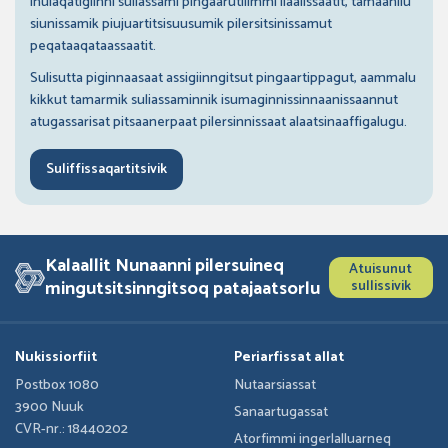
inuiaqatigiinni suliassami pingaarutilimmi ilaalissaatit, tamaanilu
siunissamik piujuartitsisuusumik pilersitsinissamut
peqataaqataassaatit.
Sulisutta piginnaasaat assigiinngitsut pingaartippagut, aammalu
kikkut tamarmik suliassaminnik isumaginnissinnaanissaannut
atugassarisat pitsaanerpaat pilersinnissaat alaatsinaaffigalugu.
Suliffissaqartitsivik
Kalaallit Nunaanni pilersuineq
Atuisunut
mingutsitsinngitsoq patajaatsorlu
sullissivik
Nukissiorfiit
Periarfissat allat
Postbox 1080
Nutaarsiassat
3900 Nuuk
Sanaartugassat
CVR-nr.: 18440202
Atorfimmi ingerlalluarneq