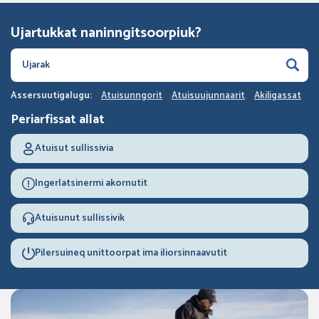
Ujartukkat naninngitsoorpiuk?
Assersuutigalugu:
Atuisunngorit
Atuisuujunnaarit
Akiligassat
Periarfissat allat
Atuisut sullissivia
Ingerlatsinermi akornutit
Atuisunut sullissivik
Pilersuineq unittoorpat ima iliorsinnaavutit