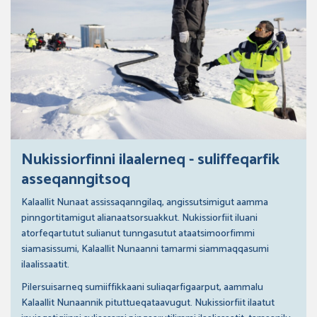
Nukissiorfinni ilaalerneq - suliffeqarfik
asseqanngitsoq
Kalaallit Nunaat assissaqanngilaq, angissutsimigut aamma
pinngortitamigut alianaatsorsuakkut. Nukissiorfiit iluani
atorfeqartutut sulianut tunngasutut ataatsimoorfimmi
siamasissumi, Kalaallit Nunaanni tamarmi siammaqqasumi
ilaalissaatit.
Pilersuisarneq sumiiffikkaani suliaqarfigaarput, aammalu
Kalaallit Nunaannik pituttueqataavugut. Nukissiorfiit ilaatut