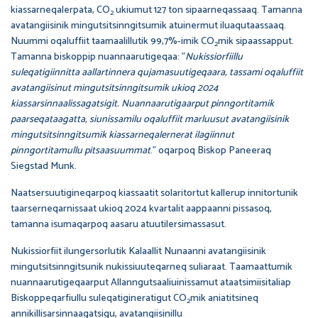
kiassarneqalerpata, CO
ukiumut 127 ton sipaarneqassaaq. Tamanna
2
avatangiisinik mingutsitsinngitsumik atuinermut iluaqutaassaaq.
Nuummi oqaluffiit taamaalillutik 99,7%-imik CO
mik sipaassapput.
2
Tamanna biskoppip nuannaarutigeqaa: ”
Nukissiorfiillu
suleqatigiinnitta aallartinnera qujamasuutigeqaara, tassami oqaluffiit
avatangiisinut mingutsitsinngitsumik ukioq 2024
kiassarsinnaalissagatsigit. Nuannaarutigaarput pinngortitamik
paarseqataagatta, siunissamilu oqaluffiit marluusut avatangiisinik
mingutsitsinngitsumik kiassarneqalernerat ilagiinnut
pinngortitamullu pitsaasuummat
.” oqarpoq Biskop Paneeraq
Siegstad Munk.
Naatsersuutigineqarpoq kiassaatit solaritortut kallerup innitortunik
taarserneqarnissaat ukioq 2024 kvartalit aappaanni pissasoq,
tamanna isumaqarpoq aasaru atuutilersimassasut.
Nukissiorfiit ilungersorlutik Kalaallit Nunaanni avatangiisinik
mingutsitsinngitsunik nukissiuuteqarneq suliaraat. Taamaattumik
nuannaarutigeqaarput Allanngutsaaliuinissamut ataatsimiisitaliap
Biskoppeqarfiullu suleqatigineratigut CO
mik aniatitsineq
2
annikillisarsinnaagatsigu, avatangiisinillu