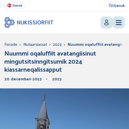
Ujaruk
Dansk
Forside
>
Nutaarsiassat
>
2023
>
Nuummi oqaluffiit avatangiisin
Nuummi oqaluffiit avatangiisinut
mingutsitsinngitsumik 2024
kiassarneqalissapput
20. decembari 2023
2023