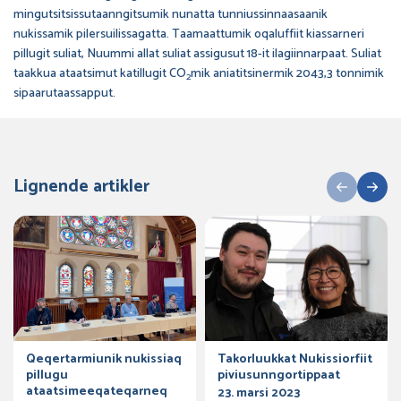
mingutsitsissutaanngitsumik nunatta tunniussinnaasaanik
nukissamik pilersuilissagatta. Taamaattumik oqaluffiit kiassarneri
pillugit suliat, Nuummi allat suliat assigusut 18-it ilagiinnarpaat. Suliat
taakkua ataatsimut katillugit CO
mik aniatitsinermik 2043,3 tonnimik
2
sipaarutaassapput.
Lignende artikler
Qeqertarmiunik nukissiaq
Takorluukkat Nukissiorfiit
pillugu
piviusunngortippaat
ataatsimeeqateqarneq
23. marsi 2023