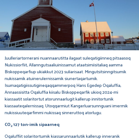
Juulleriartornerani nuannaarutitta ilagaat suleqatigiinneq pitsaasoq
Nukissiorfiit, Allanngutsaaliuinissamut ataatsimiisitaliaq aamma
Biskoppeqarfiup ukiakkut 2023 suliarisaat. Mingutsitsinngitsumik
nukissamik atuinerulernissamik siunertaqartumik.
Isumaqatigiissutigineqaqqammerpoq Hans Egedep Oqaluffia,
Annaassisitta Oqaluffia kiisalu Biskoppeqarfik ukioq 2024-mi
kiassaatit solaritortut atorunnaarlugit kallerup innitortunik
kiassaateqalernissaq. Utoqqarmiut Kangerluarsunnguani imermik
nukissiuuteqarfimmi nukissaq sinneruttoq atorlugu.
CO
127 ton-imik sipaarneq
2
Oqaluffiit solaritortumik kiassarunnaarlutik kallerup inneranik