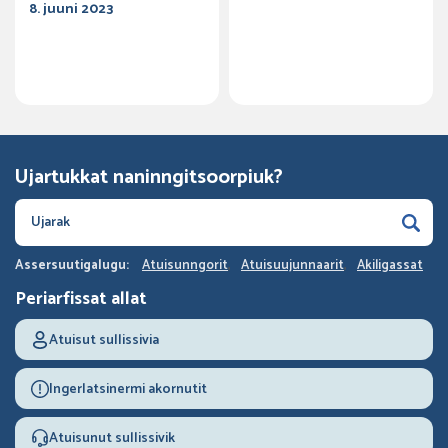
8. juuni 2023
Ujartukkat naninngitsoorpiuk?
Assersuutigalugu:
Atuisunngorit
Atuisuujunnaarit
Akiligassat
Periarfissat allat
Atuisut sullissivia
Ingerlatsinermi akornutit
Atuisunut sullissivik