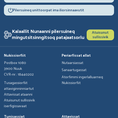
Pilersuineq unittoorpat ima iliorsinnaavutit
Kalaallit Nunaanni pilersuineq
Atuisunut
mingutsitsinngitsoq patajaatsorlu
sullissivik
Nukissiorfiit
Periarfissat allat
Postbox 1080
Nutaarsiassat
3900 Nuuk
Sanaartugassat
CVR-nr.: 18440202
Atorfimmi ingerlalluarneq
Tusagassiorfiit
Nukissiorfiit
attaviginninniartut
Attavissat ataanni
Atuisunut sullissivik
iserfigissavaat
Tunisassiat
Attavissat