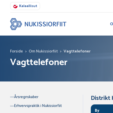
Kalaallisut
O
Forside
>
Om Nukissiorfiit
>
Vagttelefoner
Vagttelefoner
Distrikt
Årsregnskaber
Erhvervspraktik i Nukissiorfiit
By