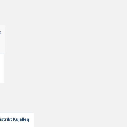
k
istrikt Kujalleq