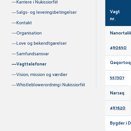
Karriere i Nukissiorfiit
Vagt
Salgs- og leveringsbetingelser
nr.
Kontakt
Organisation
Nanortali
Love og bekendtgørelser
490650
Samfundsansvar
Qaqortoq
Vagttelefoner
Vision, mission og værdier
557307
Whistleblowerordning i Nukissiorfiit
Narsaq
497620
Bygder i D