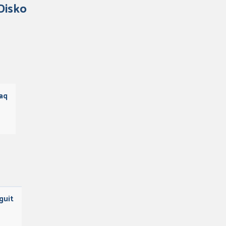
 Disko
aq
guit