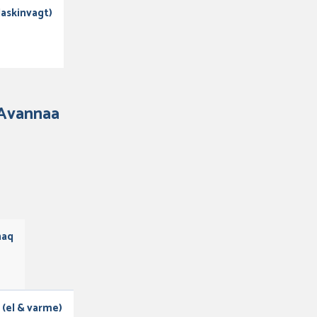
(Maskinvagt)
 Avannaa
aq
 (el & varme)