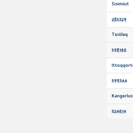
Sisimiut
285329
Tasiilaq
598166
Ittoqqort
599344
Kangerlu
524614