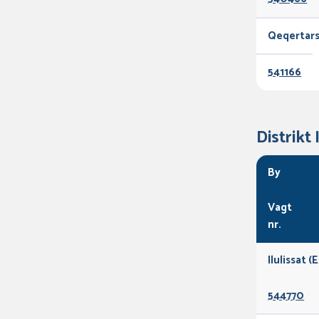
Qeqertar
541166
Distrikt 
By
Vagt
nr.
Ilulissat (
544770