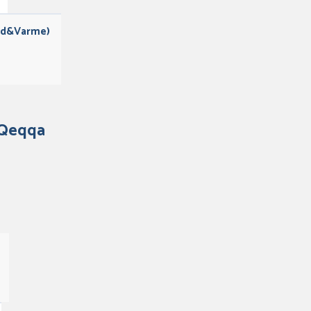
nd&Varme)
 Qeqqa