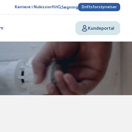
Karriere i Nukissiorfiit
Driftsforstyrrelser
Søgning
rv
Kundeportal