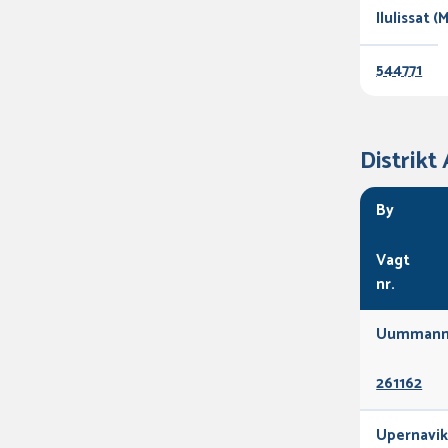
Ilulissat 
544771
Distrikt
By
Vagt
nr.
Uummann
261162
Upernavik