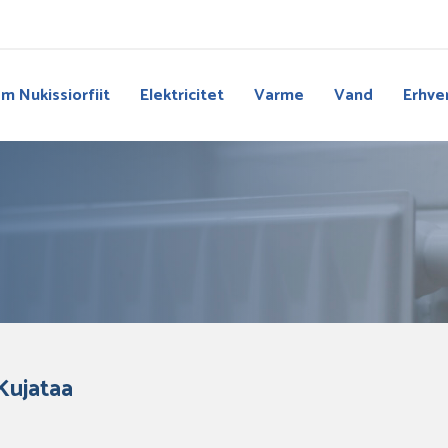
m Nukissiorfiit
Elektricitet
Varme
Vand
Erhve
 Kujataa