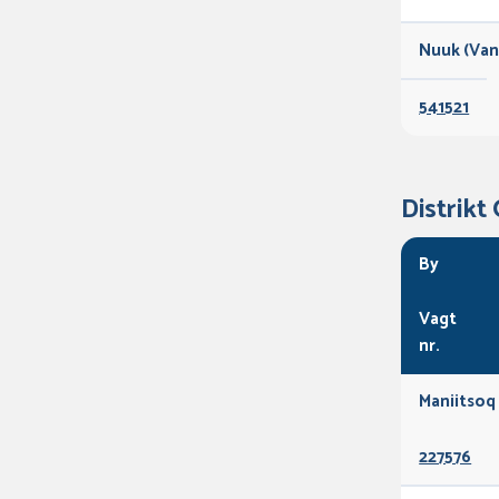
Nuuk (Va
541521
Distrikt
By
Vagt
nr.
Maniitsoq
227576