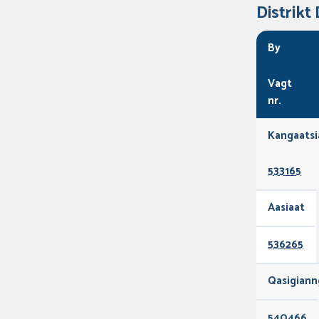
Distrikt
By
Vagt
nr.
Kangaatsi
533165
Aasiaat
536265
Qasigiann
540466