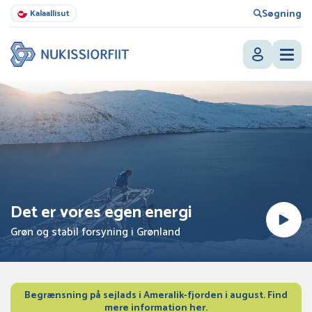
Søgning
Kalaallisut
Det er vores egen energi
Grøn og stabil forsyning i Grønland
Begrænsning på sejlads i Ameralik-fjorden i august. Find
mere information her.