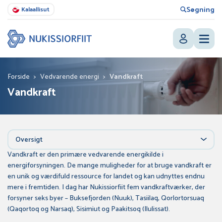
Søgning
Kalaallisut
Forside
>
Vedvarende energi
>
Vandkraft
Vandkraft
Oversigt
Vandkraft er den primære vedvarende energikilde i
energiforsyningen. De mange muligheder for at bruge vandkraft er
en unik og værdifuld ressource for landet og kan udnyttes endnu
mere i fremtiden. I dag har Nukissiorfiit fem vandkraftværker, der
forsyner seks byer – Buksefjorden (Nuuk), Tasiilaq, Qorlortorsuaq
(Qaqortoq og Narsaq), Sisimiut og Paakitsoq (Ilulissat).