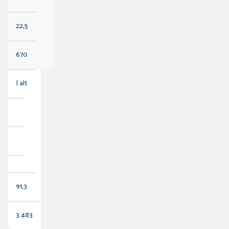
22,5
670
I alt
91,3
3.483