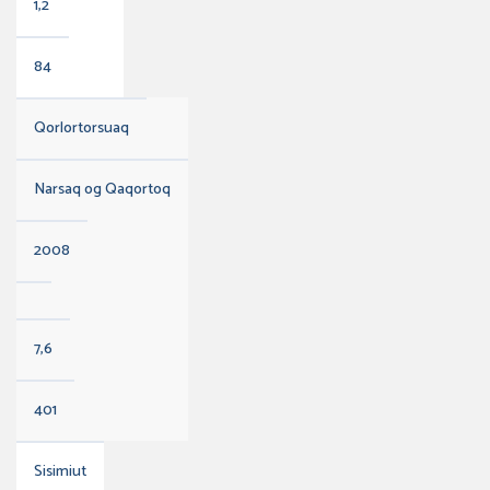
1,2
84
Qorlortorsuaq
Narsaq og Qaqortoq
2008
7,6
401
Sisimiut