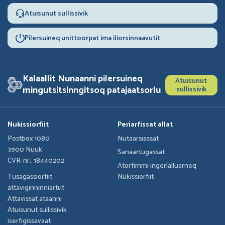
Atuisunut sullissivik
Pilersuineq unittoorpat ima iliorsinnaavutit
Kalaallit Nunaanni pilersuineq
Atuisunut
mingutsitsinngitsoq patajaatsorlu
sullissivik
Nukissiorfiit
Periarfissat allat
Postbox 1080
Nutaarsiassat
3900 Nuuk
Sanaartugassat
CVR-nr.: 18440202
Atorfimmi ingerlalluarneq
Tusagassiorfiit
Nukissiorfiit
attaviginninniartut
Attavissat ataanni
Atuisunut sullissivik
iserfigissavaat