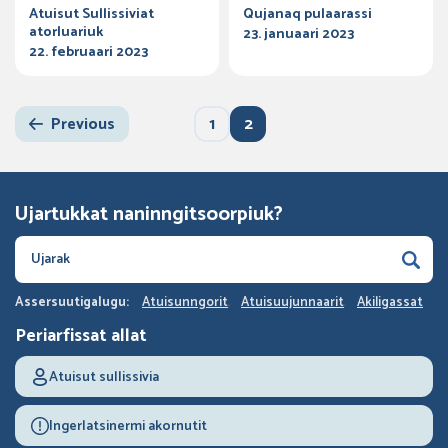
Atuisut Sullissiviat
Qujanaq pulaarassi
atorluariuk
23. januaari 2023
22. februaari 2023
Previous
1
2
Ujartukkat naninngitsoorpiuk?
Assersuutigalugu:
Atuisunngorit
Atuisuujunnaarit
Akiligassat
Periarfissat allat
Atuisut sullissivia
Ingerlatsinermi akornutit