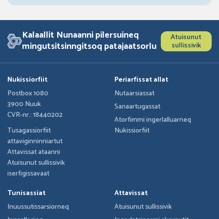
Kalaallit Nunaanni pilersuineq
Atuisunut
mingutsitsinngitsoq patajaatsorlu
sullissivik
Nukissiorfiit
Periarfissat allat
Postbox 1080
Nutaarsiassat
3900 Nuuk
Sanaartugassat
CVR-nr.: 18440202
Atorfimmi ingerlalluarneq
Tusagassiorfiit
Nukissiorfiit
attaviginninniartut
Attavissat ataanni
Atuisunut sullissivik
iserfigissavaat
Tunisassiat
Attavissat
Inuussutissarsiorneq
Atuisunut sullissivik