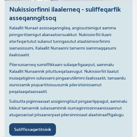
Nukissiorfinni ilaalerneq - suliffeqarfik
asseqanngitsoq
Kalaallit Nunaat assissaqanngilaq, angissutsimigut aamma
pinngortitamigut alianaatsorsuakkut. Nukissiorfiit iluani
atorfeqartutut sulianut tunngasutut ataatsimoorfimmi
siamasissumi, Kalaallit Nunaanni tamarmi siammaqqasumi
ilaalissaatit.
Pilersuisarneq sumiiffikkaani suliaqarfigaarput, aammalu
Kalaallit Nunaannik pituttueqataavugut. Nukissiorfiit ilaatut
inuiaqatigiinni suliassami pingaarutilimmi ilaalissaatit, tamaanilu
siunissamik piujuartitsisuusumik pilersitsinissamut
peqataaqataassaatit.
Sulisutta piginnaasaat assigiinngitsut pingaartippagut, aammalu
kikkut tamarmik suliassaminnik isumaginnissinnaanissaannut
atugassarisat pitsaanerpaat pilersinnissaat alaatsinaaffigalugu.
Suliffissaqartitsivik