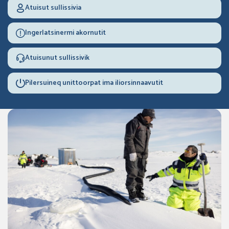
Atuisut sullissivia
Ingerlatsinermi akornutit
Atuisunut sullissivik
Pilersuineq unittoorpat ima iliorsinnaavutit