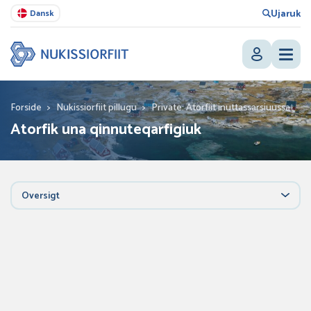
Ujaruk
Dansk
Forside
>
Nukissiorfiit pillugu
>
Private: Atorfiit inuttassarsiuussat
>
Atorfik una qinnuteqarfigiuk
Oversigt