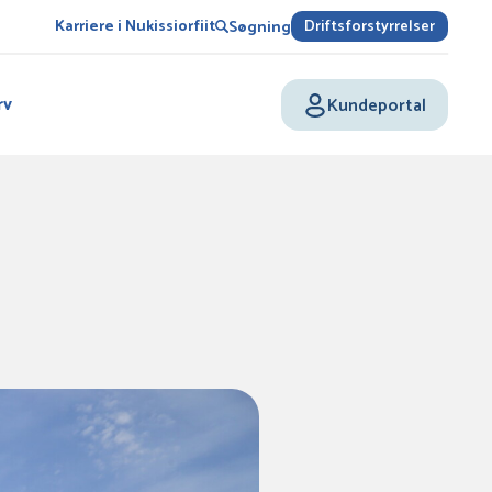
Karriere i Nukissiorfiit
Driftsforstyrrelser
Søgning
rv
Kundeportal