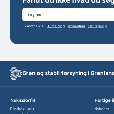
Fandt du ikke hvad du sø
Eksempelvis:
Tilmelding
Afmelding
Din regning
Grøn og stabil forsyning i Grønlan
Nukissiorfiit
Hurtige l
Postbox 1080
Nyheder