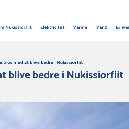
m Nukissiorfiit
Elektricitet
Varme
Vand
Erhve
ælp os med at blive bedre i Nukissiorfiit
 blive bedre i Nukissiorfiit