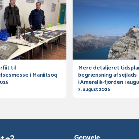
fiit til
Mere detaljeret tidspla
lsesmesse i Maniitsoq
begrænsning af sejlads
i Ameralik-fjorden i aug
2026
3. august 2026
Genveje