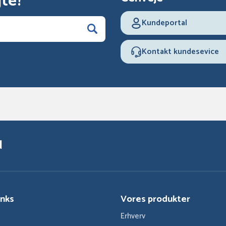
gte?
Kundeportal
Kontakt kundesevice
d
inks
Vores produkter
Erhverv