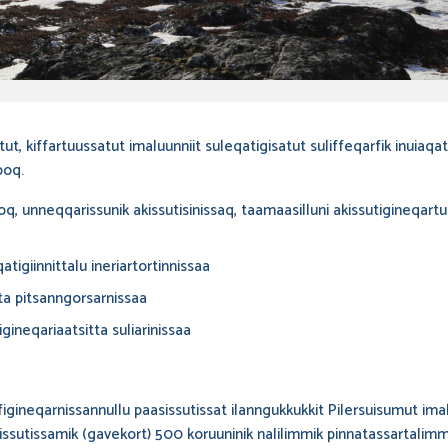
tut, kiffartuussatut imaluunniit suleqatigisatut suliffeqarfik inuiaqat
poq.
oq, unneqqarissunik akissutisinissaq, taamaasilluni akissutigineqart
atigiinnittalu ineriartortinnissaa
itta pitsanngorsarnissaa
gineqariaatsitta suliarinissaa
igineqarnissannullu paasissutissat ilanngukkukkit Pilersuisumut ima
isissutissamik (gavekort) 500 koruuninik nalilimmik pinnatassartali