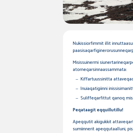
Nukissiorfimmit illit innuttaasu
paasisaqarfiginerorusunneqar
Misissuinermi siunertarineqarp
atorneqarsinnaassammata:
Kiffartuussinitta attaveqaq
Inuiaqatigiinni inissisiman
Suliffeqarfittut qanoq misi
Peqataagit eqquillutillu!
Apeqqutit akigukkit attaveqarf
sumiinnerit apeqqutaalluni, p