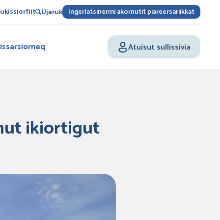
kissiorfiit
Ingerlatsinermi akornutit piareersariikkat
Ujaruk
issarsiorneq
Atuisut sullissivia
ut ikiortigut