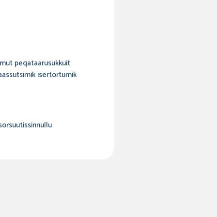
ermut peqataarusukkuit
aassutsimik isertortumik
sorsuutissinnullu