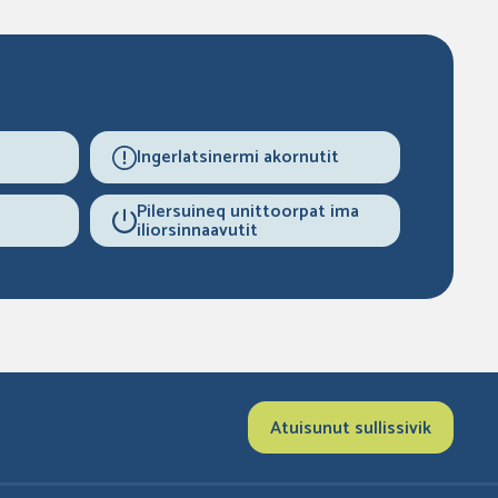
Ingerlatsinermi akornutit
Pilersuineq unittoorpat ima
iliorsinnaavutit
Atuisunut sullissivik