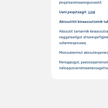
peqataasinnaanngussaatit.
Uani peqataagit
:
Link
Akissutitit kinaassutsimik ta
Akissutit tamarmik kinaassuts
naggataatigut attaveqarfigineq
suliarineqassaaq.
Misissuinermut akissuteqarneq
Neriuppugut, paasisaqarnerunis
naleqqussarsinnaaniassagatta