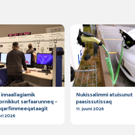
innaallagiamik
Nukissalimmi atuisunut
ornikkut sarfaarunneq –
paasissutissaq
aqarfimmeeqataagit
11. juuni 2026
ari 2026