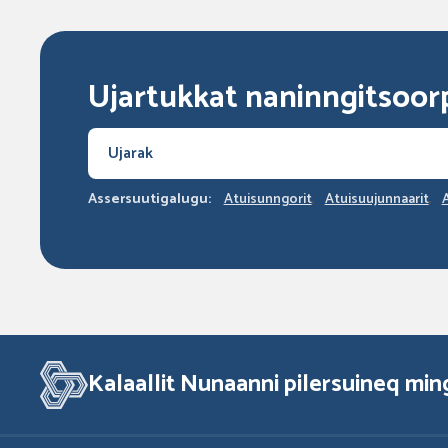
Ujartukkat naninngitsoor
Assersuutigalugu:
Atuisunngorit
Atuisuujunnaarit
A
Kalaallit Nunaanni pilersuineq min