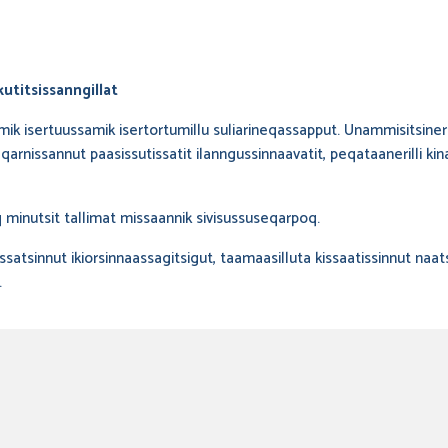
kutitsissanngillat
imik isertuussamik isertortumillu suliarineqassapput. Unammisitsin
arnissannut paasissutissatit ilanngussinnaavatit, peqataanerilli kin
 minutsit tallimat missaannik sivisussuseqarpoq.
satsinnut ikiorsinnaassagitsigut, taamaasilluta kissaatissinnut naat
.