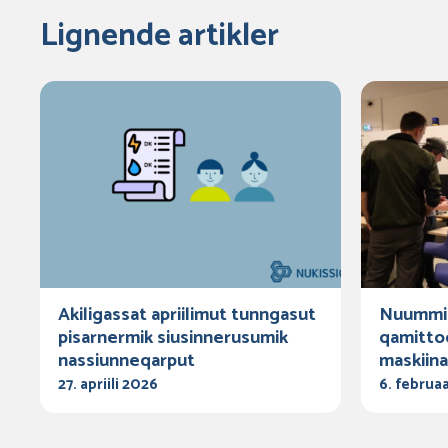
Lignende artikler
Akiligassat apriilimut tunngasut
Nuummi 
pisarnermik siusinnerusumik
qamitto
nassiunneqarput
maskiin
27. apriili 2026
6. februa