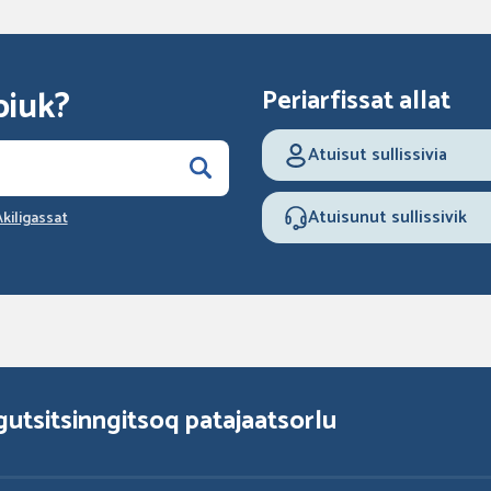
piuk?
Periarfissat allat
Atuisut sullissivia
Atuisunut sullissivik
kiligassat
gutsitsinngitsoq patajaatsorlu