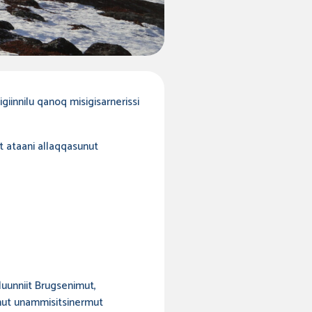
igiinnilu qanoq misigisarnerissi
ut ataani allaqqasunut
luunniit Brugsenimut,
mmut unammisitsinermut