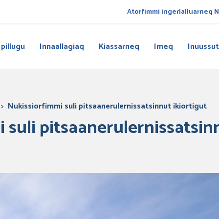
Atorfimmi ingerlalluarneq Nu
 pillugu
Innaallagiaq
Kiassarneq
Imeq
Inuussut
>
Nukissiorfimmi suli pitsaanerulernissatsinnut ikiortigut
 suli pitsaanerulernissatsinn