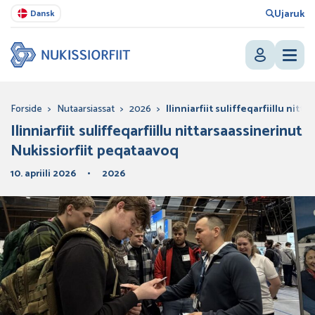
Ujaruk
Dansk
Forside
>
Nutaarsiassat
>
2026
>
Ilinniarfiit suliffeqarfiillu nit
Ilinniarfiit suliffeqarfiillu nittarsaassinerinut
Nukissiorfiit peqataavoq
10. apriili 2026
2026