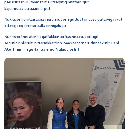
periarfissanillu taamatut avitseqatiginnittarnigut
kajumissaataajuaannarput.
Nukissiorfiit nittarsaassinerannut orniguttut tamaasa qutsavigaavut -
attavigeeqqinissarpullu erinigalugu.
Nukissiorfinni atorfiit qaffakkiartorfiusinnaasut pillugit
soqutiginnikkuit, nittartakkatsinni paasisaqarnerusinnaavutit, uani:
Atorfimmi ingerlalluarneq Nukissiorfiit