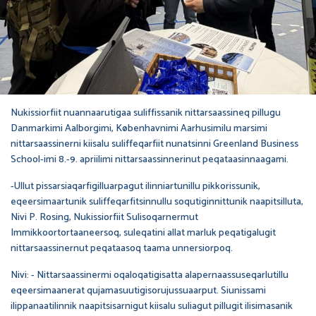
Nukissiorfiit nuannaarutigaa suliffissanik nittarsaassineq pillugu
Danmarkimi Aalborgimi, Københavnimi Aarhusimilu marsimi
nittarsaassinerni kiisalu suliffeqarfiit nunatsinni Greenland Business
School-imi 8.-9. apriilimi nittarsaassinnerinut peqataasinnaagami.
-Ullut pissarsiaqarfigilluarpagut ilinniartunillu pikkorissunik,
eqeersimaartunik suliffeqarfitsinnullu soqutiginnittunik naapitsilluta,
Nivi P. Rosing, Nukissiorfiit Sulisoqarnermut
Immikkoortortaaneersoq, suleqatini allat marluk peqatigalugit
nittarsaassinernut peqataasoq taama unnersiorpoq.
Nivi: - Nittarsaassinermi oqaloqatigisatta alapernaassuseqarlutillu
eqeersimaanerat qujamasuutigisorujussuaarput. Siunissami
ilippanaatilinnik naapitsisarnigut kiisalu suliagut pillugit ilisimasanik