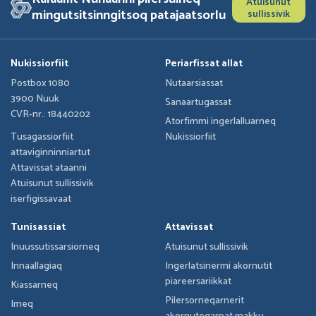
Atuisunut
mingutsitsinngitsoq patajaatsorlu
sullissivik
Nukissiorfiit
Periarfissat allat
Postbox 1080
Nutaarsiassat
3900 Nuuk
Sanaartugassat
CVR-nr.: 18440202
Atorfimmi ingerlalluarneq
Tusagassiorfiit
Nukissiorfiit
attaviginninniartut
Attavissat ataanni
Atuisunut sullissivik
iserfigissavaat
Tunisassiat
Attavissat
Inuussutissarsiorneq
Atuisunut sullissivik
Innaallagiaq
Ingerlatsinermi akornutit
piareersariikkat
Kiassarneq
Pilersorneqarnerit
Imeq