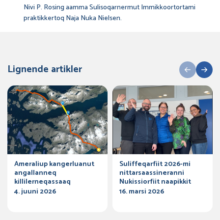
Nivi P. Rosing aamma Sulisoqarnermut Immikkoortortami
praktikkertoq Naja Nuka Nielsen.
Lignende artikler
Ameraliup kangerluanut
Suliffeqarfiit 2026-mi
angallanneq
nittarsaassineranni
killilerneqassaaq
Nukissiorfiit naapikkit
4. juuni 2026
16. marsi 2026