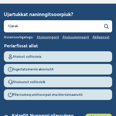
Ujartukkat naninngitsoorpiuk?
Assersuutigalugu:
Atuisunngorit
Atuisuujunnaarit
Akiligassat
Periarfissat allat
Atuisut sullissivia
Ingerlatsinermi akornutit
Atuisunut sullissivik
Pilersuineq unittoorpat ima iliorsinnaavutit
Kalaallit Nunaanni pilersuineq