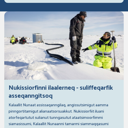
Nukissiorfinni ilaalerneq - suliffeqarfik
asseqanngitsoq
Kalaallit Nunaat assissaqanngilaq, angissutsimigut aamma
pinngortitamigut alianaatsorsuakkut. Nukissiorfiit iluani
atorfeqartutut sulianut tunngasutut ataatsimoorfimmi
siamasissumi, Kalaallit Nunaanni tamarmi siammaqqasumi