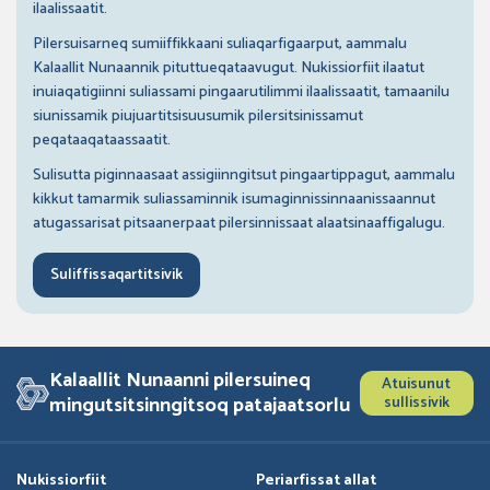
ilaalissaatit.
Pilersuisarneq sumiiffikkaani suliaqarfigaarput, aammalu
Kalaallit Nunaannik pituttueqataavugut. Nukissiorfiit ilaatut
inuiaqatigiinni suliassami pingaarutilimmi ilaalissaatit, tamaanilu
siunissamik piujuartitsisuusumik pilersitsinissamut
peqataaqataassaatit.
Sulisutta piginnaasaat assigiinngitsut pingaartippagut, aammalu
kikkut tamarmik suliassaminnik isumaginnissinnaanissaannut
atugassarisat pitsaanerpaat pilersinnissaat alaatsinaaffigalugu.
Suliffissaqartitsivik
Kalaallit Nunaanni pilersuineq
Atuisunut
mingutsitsinngitsoq patajaatsorlu
sullissivik
Nukissiorfiit
Periarfissat allat