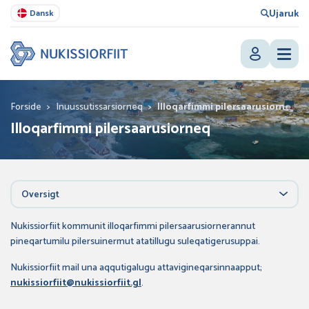
Ujaruk
Dansk
Forside
>
Inuussutissarsiorneq
>
Illoqarfimmi pilersaarusiorneq
Illoqarfimmi pilersaarusiorneq
Oversigt
Nukissiorfiit kommunit illoqarfimmi pilersaarusiornerannut
pineqartumilu pilersuinermut atatillugu suleqatigerusuppai.
Nukissiorfiit mail una aqqutigalugu attavigineqarsinnaapput;
nukissiorfiit@nukissiorfiit.gl
.