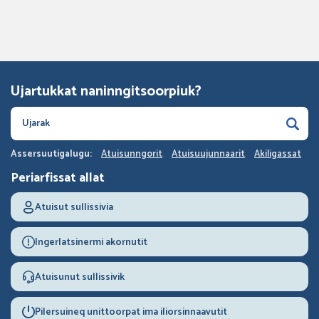
Ujartukkat naninngitsoorpiuk?
Assersuutigalugu:
Atuisunngorit
Atuisuujunnaarit
Akiligassat
Periarfissat allat
Atuisut sullissivia
Ingerlatsinermi akornutit
Atuisunut sullissivik
Pilersuineq unittoorpat ima iliorsinnaavutit