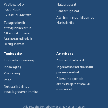
Postbox 1080
Nutaarsiassat
3900 Nuuk
Sanaartugassat
CVR-nr.: 18440202
Atorfimmi ingerlalluarneq
Tusagassiorfiit
Nukissiorfiit
attaviginninniartut
Attavissat ataanni
Atuisunut sullissivik
iserfigissavaat
Tunisassiat
Attavissat
Inuussutissarsiorneq
Atuisunut sullissivik
Innaallagiaq
Ingerlatsinermi akornutit
piareersariikkat
Kiassarneq
Pilersorneqarnerit
Imeq
akornuteqarpat makku
Nukissalik biilinut
misissukkit
innaallagissamik immiut
Alle rettigheder forbeholdt © Nukissiorfiit
2026