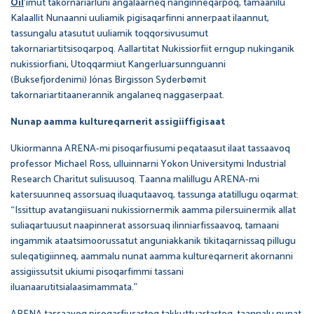
Oil
’imut takornariarluni angalaarneq nanginneqarpoq, tamaanilu
Kalaallit Nunaanni uuliamik pigisaqarfinni annerpaat ilaannut,
tassungalu atasutut uuliamik toqqorsivusumut
takornariartitsisoqarpoq. Aallartitat Nukissiorfiit erngup nukinganik
nukissiorfiani, Utoqqarmiut Kangerluarsunnguanni
(Buksefjordenimi) Jónas Birgisson Syderbømit
takornariartitaanerannik angalaneq naggaserpaat.
Nunap aamma kultureqarnerit assigiiffigisaat
Ukiormanna ARENA-mi pisoqarfiusumi peqataasut ilaat tassaavoq
professor Michael Ross, ulluinnarni Yokon Universitymi Industrial
Research Charitut sulisuusoq. Taanna malillugu ARENA-mi
katersuunneq assorsuaq iluaqutaavoq, tassunga atatillugu oqarmat:
“Issittup avatangiisuani nukissiornermik aamma pilersuinermik allat
suliaqartuusut naapinnerat assorsuaq ilinniarfissaavoq, tamaani
ingammik ataatsimoorussatut anguniakkanik tikitaqarnissaq pillugu
suleqatigiinneq, aammalu nunat aamma kultureqarnerit akornanni
assigiissutsit ukiumi pisoqarfimmi tassani
iluanaarutitsialaasimammata.”