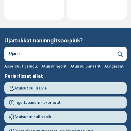
Ujartukkat naninngitsoorpiuk?
Assersuutigalugu:
Atuisunngorit
Atuisuujunnaarit
Akiligassat
Periarfissat allat
Atuisut sullissivia
Ingerlatsinermi akornutit
Atuisunut sullissivik