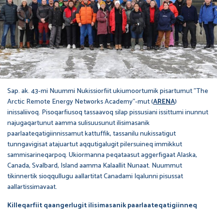
Sap. ak. 43-mi Nuummi Nukissiorfiit ukiumoortumik pisartumut ”The
Arctic Remote Energy Networks Academy”-mut (
ARENA
)
inissaliivoq. Pisoqarfiusoq tassaavoq silap pissusiani issittumi inunnut
najugaqartunut aamma sulisuusunut ilisimasanik
paarlaateqatigiinnissamut kattuffik, tassanilu nukissatigut
tunngavigisat atajuartut aqqutigalugit pilersuineq immikkut
sammisarineqarpoq. Ukiormanna peqataasut aggerfigaat Alaska,
Canada, Svalbard, Island aamma Kalaallit Nunaat. Nuummut
tikinnertik sioqqullugu aallartitat Canadami Iqalunni pisussat
aallartissimavaat.
Killeqarfiit qaangerlugit ilisimasanik paarlaateqatigiinneq