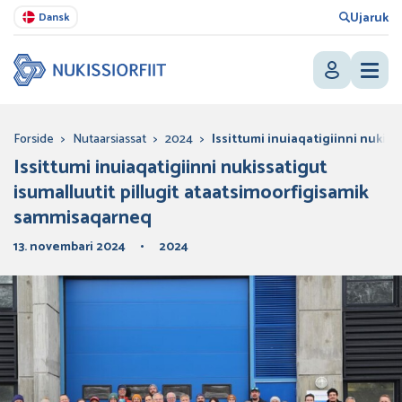
Ujaruk
Dansk
Forside
>
Nutaarsiassat
>
2024
>
Issittumi inuiaqatigiinni nukis
Issittumi inuiaqatigiinni nukissatigut
isumalluutit pillugit ataatsimoorfigisamik
sammisaqarneq
13. novembari 2024
2024