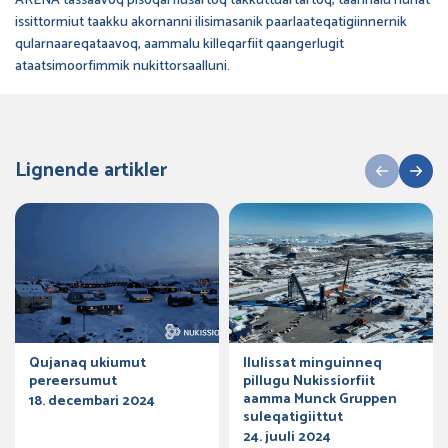
ARENA tassaavoq pisoqarfiusartoq takkuttuartartoq, taannalu nunat
issittormiut taakku akornanni ilisimasanik paarlaateqatigiinnernik
qularnaareqataavoq, aammalu killeqarfiit qaangerlugit
ataatsimoorfimmik nukittorsaalluni.
Lignende artikler
Qujanaq ukiumut
Ilulissat minguinneq
pereersumut
pillugu Nukissiorfiit
aamma Munck Gruppen
18. decembari 2024
suleqatigiittut
24. juuli 2024