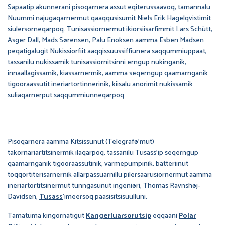
Sapaatip akunnerani pisoqarnera assut eqiterussaavoq, tamannalu
Nuummi najugaqarnermut qaaqqusisumit Niels Erik Hagelqvistimit
siulersorneqarpoq. Tunisassiornermut ikiorsiisarfimmit Lars Schütt,
Asger Dall, Mads Sørensen, Palu Enoksen aamma Esben Madsen
peqatigalugit Nukissiorfiit aaqqissuussiffiunera saqqummiuppaat,
tassanilu nukissamik tunisassiornitsinni erngup nukinganik,
innaallagissamik, kiassarnermik, aamma seqerngup qaamarnganik
tigooraassutit ineriartortinnerinik, kiisalu anorimit nukissamik
suliaqarnerput saqqummiunneqarpoq.
Pisoqarnera aamma Kitsissunut (Telegrafø’mut)
takornariartitsinermik ilaqarpoq, tassanilu Tusass’ip seqerngup
qaamarnganik tigooraassutinik, varmepumpinik, batteriinut
toqqortiterisarnernik allarpassuarnillu pilersaarusiornermut aamma
ineriartortitsinermut tunngasunut ingeniøri, Thomas Ravnshøj-
Davidsen,
Tusass
’imeersoq paasisitsisuulluni.
Tamatuma kingornatigut
Kangerluarsorutsip
eqqaani
Polar