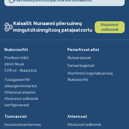
Pilersuineq unittoorpat ima iliorsinnaavutit
Kalaallit Nunaanni pilersuineq
Atuisunut
mingutsitsinngitsoq patajaatsorlu
sullissivik
Nukissiorfiit
Periarfissat allat
Postbox 1080
Nutaarsiassat
3900 Nuuk
Sanaartugassat
CVR-nr.: 18440202
Atorfimmi ingerlalluarneq
Tusagassiorfiit
Nukissiorfiit
attaviginninniartut
Attavissat ataanni
Atuisunut sullissivik
iserfigissavaat
Tunisassiat
Attavissat
Inuussutissarsiorneq
Atuisunut sullissivik