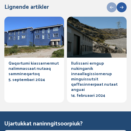
Lignende artikler
Qaqortumi kiassarnermut
Ilulissani erngup
nalimmassaat nutaaq
nukinganik
sammineqartoq
innaallagissiornerup
minguissutsit
5. septembari 2024
qaffasinnerpaat nutaat
anguai
14. februaari 2024
Ujartukkat naninngitsoorpiuk?