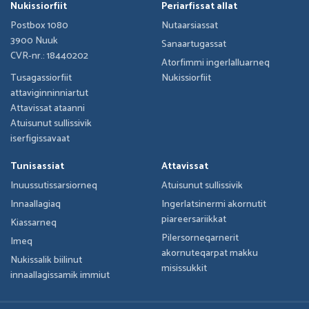
Nukissiorfiit
Periarfissat allat
Postbox 1080
Nutaarsiassat
3900 Nuuk
Sanaartugassat
CVR-nr.: 18440202
Atorfimmi ingerlalluarneq
Tusagassiorfiit
Nukissiorfiit
attaviginninniartut
Attavissat ataanni
Atuisunut sullissivik
iserfigissavaat
Tunisassiat
Attavissat
Inuussutissarsiorneq
Atuisunut sullissivik
Innaallagiaq
Ingerlatsinermi akornutit
piareersariikkat
Kiassarneq
Pilersorneqarnerit
Imeq
akornuteqarpat makku
Nukissalik biilinut
misissukkit
innaallagissamik immiut