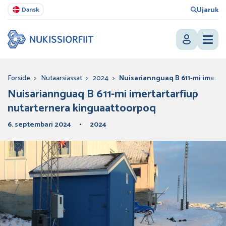
Ujaruk
Dansk
Forside
>
Nutaarsiassat
>
2024
>
Nuisariannguaq B 611-mi imerta
Nuisariannguaq B 611-mi imertartarfiup
nutarternera kinguaattoorpoq
6. septembari 2024
2024