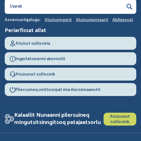
Assersuutigalugu:
Atuisunngorit
Atuisuujunnaarit
Akiligassat
Periarfissat allat
Atuisut sullissivia
Ingerlatsinermi akornutit
Atuisunut sullissivik
Pilersuineq unittoorpat ima iliorsinnaavutit
Kalaallit Nunaanni pilersuineq
Atuisunut
mingutsitsinngitsoq patajaatsorlu
sullissivik