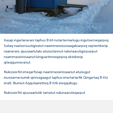
Aasap ingerlanerani taphus B 611 nutarterniarlugu ingutserneqarpoq.
Suliaq naatsorsuutigisatut naammassisussaagaluarpoq septemberip
naanerani, ajuusaarlutalu atuisutsinnut nalunaarutigissuarput
naammassinissaanut kinguartinneqarpoq oktoberip
qiteqqunneranut.
Nukissiorfiit imeqarfissap naammassinissaanut atuisugut
inussiarnersumik qinnuigaagut taphus imertartarfik Qingartaq B 1172
imalt. Illumiut Aqqutaaniittoq B 1178 atoqqullugu.
Nukissiorfiit ajuusaarlutik tamatut nalunaaruteqarput.