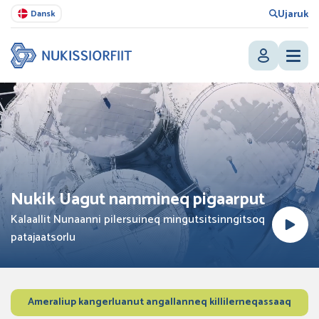
Ujaruk
Dansk
Nukik Uagut nammineq pigaarput
Kalaallit Nunaanni pilersuineq mingutsitsinngitsoq
patajaatsorlu
Ameraliup kangerluanut angallanneq killilerneqassaaq