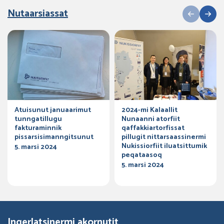
Nutaarsiassat
Atuisunut januaarimut
2024-mi Kalaallit
tunngatillugu
Nunaanni atorfiit
fakturaminnik
qaffakkiartorfissat
pissarsisimanngitsunut
pillugit nittarsaassinermi
Nukissiorfiit iluatsittumik
5. marsi 2024
peqataasoq
5. marsi 2024
Ingerlatsinermi akornutit