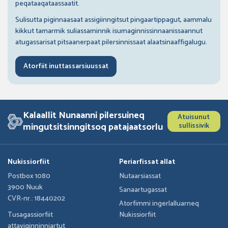
peqataaqataassaatit.
Sulisutta piginnaasaat assigiinngitsut pingaartippagut, aammalu
kikkut tamarmik suliassaminnik isumaginnissinnaanissaannut
atugassarisat pitsaanerpaat pilersinnissaat alaatsinaaffigalugu.
Atorfiit inuttassarsiuussat
Kalaallit Nunaanni pilersuineq
Atuisunut
mingutsitsinngitsoq patajaatsorlu
sullissivik
Nukissiorfiit
Periarfissat allat
Postbox 1080
Nutaarsiassat
3900 Nuuk
Sanaartugassat
CVR-nr.: 18440202
Atorfimmi ingerlalluarneq
Tusagassiorfiit
Nukissiorfiit
attaviginninniartut