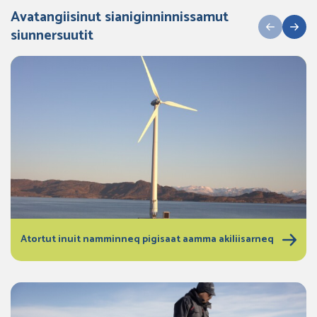
Avatangiisinut sianiginninnissamut
siunnersuutit
Atortut inuit namminneq pigisaat aamma akiliisarneq