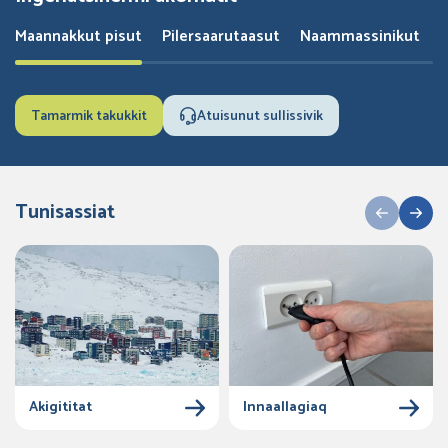
Maannakkut pisut
Pilersaarutaasut
Naammassinikut
Tamarmik takukkit
Atuisunut sullissivik
Tunisassiat
Akigititat
Innaallagiaq