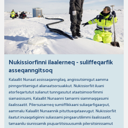
Nukissiorfinni ilaalerneq - suliffeqarfik
asseqanngitsoq
Kalaallit Nunaat assissaqanngilaq, angissutsimigut aamma
pinngortitamigut alianaatsorsuakkut. Nukissiorfiit iluani
atorfeqartutut sulianut tunngasutut ataatsimoorfimmi
siamasissumi, Kalaallit Nunaanni tamarmi siammaqqasumi
ilaalissaatit. Pilersuisarneq sumiiffikkaani suliaqarfigaarput,
aammalu Kalaallit Nunaannik pituttueqataavugut. Nukissiorfiit
ilaatut inuiaqatigiinni suliassami pingaarutilimmi ilaalissaatit,
tamaanilu siunissamik piujuartitsisuusumik pilersitsinissamut