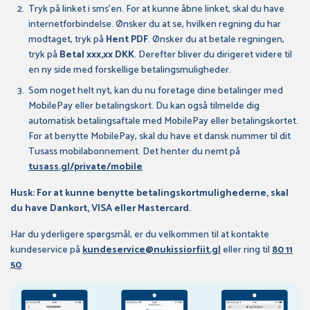
Tryk på linket i sms’en. For at kunne åbne linket, skal du have
internetforbindelse. Ønsker du at se, hvilken regning du har
modtaget, tryk på
Hent PDF
. Ønsker du at betale regningen,
tryk på
Betal xxx,xx DKK
. Derefter bliver du dirigeret videre til
en ny side med forskellige betalingsmuligheder.
Som noget helt nyt, kan du nu foretage dine betalinger med
MobilePay eller betalingskort. Du kan også tilmelde dig
automatisk betalingsaftale med MobilePay eller betalingskortet.
For at benytte MobilePay, skal du have et dansk nummer til dit
Tusass mobilabonnement. Det henter du nemt på
tusass.gl/private/mobile
Husk: For at kunne benytte betalingskortmulighederne, skal
du have Dankort, VISA eller Mastercard.
Har du yderligere spørgsmål, er du velkommen til at kontakte
kundeservice på
kundeservice@nukissiorfiit.gl
eller ring til
80 11
50