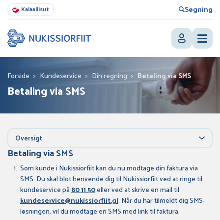
Søgning
Kalaallisut
Forside
>
Kundeservice
>
Din regning
>
Betaling via SMS
Betaling via SMS
Oversigt
Betaling via SMS
Som kunde i Nukissiorfiit kan du nu modtage din faktura via
SMS. Du skal blot henvende dig til Nukissiorfiit ved at ringe til
kundeservice på
80 11 50
eller ved at skrive en mail til
kundeservice@nukissiorfiit.gl
. Når du har tilmeldt dig SMS-
løsningen, vil du modtage en SMS med link til faktura.