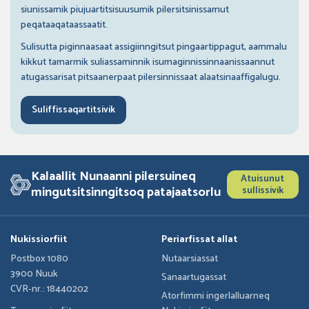
siunissamik piujuartitsisuusumik pilersitsinissamut
peqataaqataassaatit.
Sulisutta piginnaasaat assigiinngitsut pingaartippagut, aammalu
kikkut tamarmik suliassaminnik isumaginnissinnaanissaannut
atugassarisat pitsaanerpaat pilersinnissaat alaatsinaaffigalugu.
Suliffissaqartitsivik
Kalaallit Nunaanni pilersuineq
Atuisunut
mingutsitsinngitsoq patajaatsorlu
sullissivik
Nukissiorfiit
Periarfissat allat
Postbox 1080
Nutaarsiassat
3900 Nuuk
Sanaartugassat
CVR-nr.: 18440202
Atorfimmi ingerlalluarneq