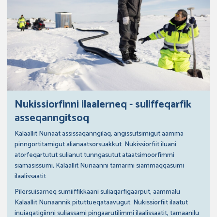
Nukissiorfinni ilaalerneq - suliffeqarfik
asseqanngitsoq
Kalaallit Nunaat assissaqanngilaq, angissutsimigut aamma
pinngortitamigut alianaatsorsuakkut. Nukissiorfiit iluani
atorfeqartutut sulianut tunngasutut ataatsimoorfimmi
siamasissumi, Kalaallit Nunaanni tamarmi siammaqqasumi
ilaalissaatit.
Pilersuisarneq sumiiffikkaani suliaqarfigaarput, aammalu
Kalaallit Nunaannik pituttueqataavugut. Nukissiorfiit ilaatut
inuiaqatigiinni suliassami pingaarutilimmi ilaalissaatit, tamaanilu