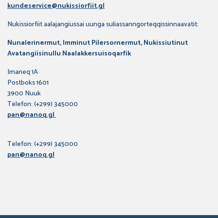
kundeservice@nukissiorfiit.gl
Nukissiorfiit aalajangiussai uunga suliassanngorteqqissinnaavatit:
Nunalerinermut, Imminut Pilersornermut, Nukissiutinut
Avatangiisinullu Naalakkersuisoqarfik
Imaneq 1A
Postboks 1601
3900 Nuuk
Telefon: (+299) 345000
pan@nanoq.gl
Telefon: (+299) 345000
pan@nanoq.gl