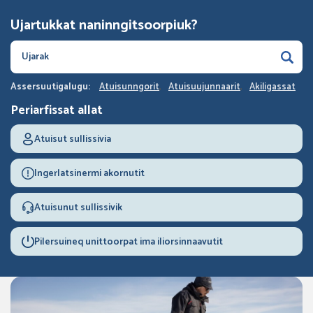
Ujartukkat naninngitsoorpiuk?
Assersuutigalugu:
Atuisunngorit
Atuisuujunnaarit
Akiligassat
Periarfissat allat
Atuisut sullissivia
Ingerlatsinermi akornutit
Atuisunut sullissivik
Pilersuineq unittoorpat ima iliorsinnaavutit