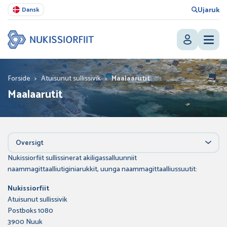
Ujaruk
Dansk
Forside
>
Atuisunut sullissivik
>
Maalaarutit
Maalaarutit
Oversigt
Nukissiorfiit sullissinerat akiligassalluunniit
naammagittaalliutiginiarukkit, uunga naammagittaalliussuutit:
Nukissiorfiit
Atuisunut sullissivik
Postboks 1080
3900 Nuuk