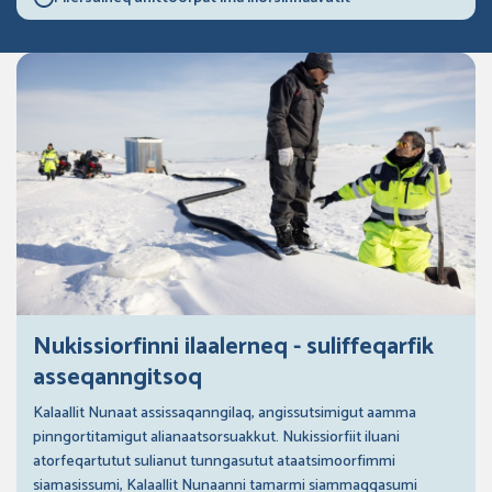
Nukissiorfinni ilaalerneq - suliffeqarfik
asseqanngitsoq
Kalaallit Nunaat assissaqanngilaq, angissutsimigut aamma
pinngortitamigut alianaatsorsuakkut. Nukissiorfiit iluani
atorfeqartutut sulianut tunngasutut ataatsimoorfimmi
siamasissumi, Kalaallit Nunaanni tamarmi siammaqqasumi