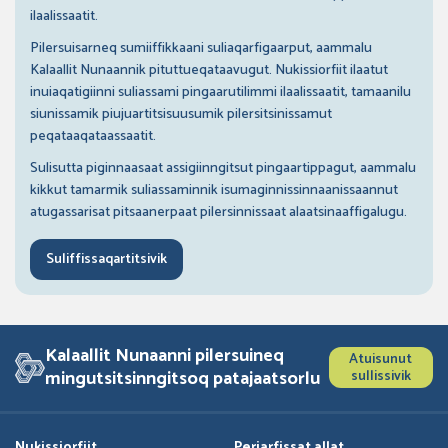
ilaalissaatit.
Pilersuisarneq sumiiffikkaani suliaqarfigaarput, aammalu
Kalaallit Nunaannik pituttueqataavugut. Nukissiorfiit ilaatut
inuiaqatigiinni suliassami pingaarutilimmi ilaalissaatit, tamaanilu
siunissamik piujuartitsisuusumik pilersitsinissamut
peqataaqataassaatit.
Sulisutta piginnaasaat assigiinngitsut pingaartippagut, aammalu
kikkut tamarmik suliassaminnik isumaginnissinnaanissaannut
atugassarisat pitsaanerpaat pilersinnissaat alaatsinaaffigalugu.
Suliffissaqartitsivik
Kalaallit Nunaanni pilersuineq
Atuisunut
mingutsitsinngitsoq patajaatsorlu
sullissivik
Nukissiorfiit
Periarfissat allat