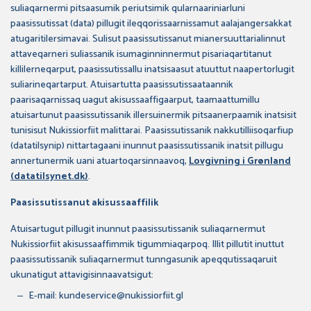
suliaqarnermi pitsaasumik periutsimik qularnaariniarluni
paasissutissat (data) pillugit ileqqorissaarnissamut aalajangersakkat
atugaritilersimavai. Sulisut paasissutissanut mianersuuttarialinnut
attaveqarneri suliassanik isumaginninnermut pisariaqartitanut
killilerneqarput, paasissutissallu inatsisaasut atuuttut naapertorlugit
suliarineqartarput. Atuisartutta paasissutissaataannik
paarisaqarnissaq uagut akisussaaffigaarput, taamaattumillu
atuisartunut paasissutissanik illersuinermik pitsaanerpaamik inatsisit
tunisisut Nukissiorfiit malittarai. Paasissutissanik nakkutilliisoqarfiup
(datatilsynip) nittartagaani inunnut paasissutissanik inatsit pillugu
annertunermik uani atuartoqarsinnaavoq,
Lovgivning i Grønland
(datatilsynet.dk)
.
Paasissutissanut akisussaaffilik
Atuisartugut pillugit inunnut paasissutissanik suliaqarnermut
Nukissiorfiit akisussaaffimmik tigummiaqarpoq. Illit pillutit inuttut
paasissutissanik suliaqarnermut tunngasunik apeqqutissaqaruit
ukunatigut attavigisinnaavatsigut:
E-mail: kundeservice@nukissiorfiit.gl