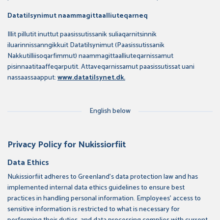
Datatilsynimut naammagittaalliuteqarneq
Illit pillutit inuttut paasissutissanik suliaqarnitsinnik
iluarinnissanngikkuit Datatilsynimut (Paasissutissanik
Nakkutilliisoqarfimmut) naammagittaalliuteqarnissamut
pisinnaatitaaffeqarputit. Attaveqarnissamut paasissutissat uani
nassaassaapput:
www.datatilsynet.dk.
English below
Privacy Policy for Nukissiorfiit
Data Ethics
Nukissiorfiit adheres to Greenland's data protection law and has
implemented internal data ethics guidelines to ensure best
practices in handling personal information. Employees' access to
sensitive information is restricted to what is necessary for