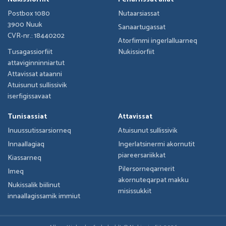
Postbox 1080
Nutaarsiassat
3900 Nuuk
Sanaartugassat
CVR-nr.: 18440202
Atorfimmi ingerlalluarneq
Tusagassiorfiit
Nukissiorfiit
attaviginninniartut
Attavissat ataanni
Atuisunut sullissivik
iserfigissavaat
Tunisassiat
Attavissat
Inuussutissarsiorneq
Atuisunut sullissivik
Innaallagiaq
Ingerlatsinermi akornutit
piareersariikkat
Kiassarneq
Pilersorneqarnerit
Imeq
akornuteqarpat makku
Nukissalik biilinut
misissukkit
innaallagissamik immiut