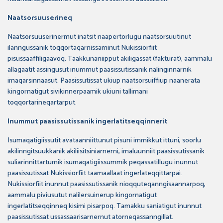
Naatsorsuuserineq
Naatsorsuuserinermut inatsit naapertorlugu naatsorsuutinut
ilanngussanik toqqortaqarnissaminut Nukissiorfiit
pisussaaffiligaavoq. Taakkunaniipput akiligassat (fakturat), aammalu
allagaatit assingusut inummut paasissutissanik nalinginnarnik
imaqarsinnaasut. Paasissutissat ukiup naatsorsuiffiup naanerata
kingornatigut sivikinnerpaamik ukiuni tallimani
toqqortarineqartarput.
Inummut paasissutissanik ingerlatitseqqinnerit
Isumaqatigiissutit avataanniittunut pisuni immikkut ittuni, soorlu
akilinngitsuukkanik akiliisitsiniarnerni, imaluunniit paasissutissanik
suliarinnittartumik isumaqatigiissummik peqassatillugu inunnut
paasissutissat Nukissiorfiit taamaallaat ingerlateqqittarpai.
Nukissiorfiit inunnut paasissutissanik nioqquteqanngisaannarpoq,
aammalu piviusutut nalilersuinerup kingornatigut
ingerlatitseqqinneq kisimi pisarpoq. Tamakku saniatigut inunnut
paasissutissat ussassaarisarnernut atorneqassanngillat.