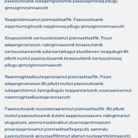
paasissutissanik suliaqarfigisatsinnik paasisaqarnissaq pillugu
qinnuiginnissinnaavutit.
Naqqiisitsinissamut pisinnaatitaaffik: Paasissutissanik
eqqortuunngitsunik naqqiinissaq pillugu qinnuiginnissinnaavutit.
Kinaassutsimik isertuussinissamut pisinnaatitaaffik: Pisuni
aalajangersimasuni, nalinginnaasumik kinaassutsimik
isertuussisarnermik suliarisartakkagut atuutilerneri sioqqullugit illit
pillutit inuttut paasissutissannik kinaassutsimik isertuussinissaq
pillugu qinnuiginnissinnaavutit.
Naammagittaalliuuteqarnissamut pisinnaatitaaffik: Pisuni
aalajangersimasuni illit pillutit inuttut paasissutissanik
suliaqarnitsinnut, ilanngullugulu toqqaannartumik ussassaarinermut
naammagittaalliuuteqarsinnaavutit.
Paasissutissanik nuussisinnaanermut pisinnaatitaaffik: Illit pillutit
inuttut paasissutissannik ilutsimi aaqqissuussaasumi, nalinginnartut
atugaasumi, aamma maskiinakkut atuarneqarsinnaasumi
pissarsiaqarnissamut pisinnaatitaaffeqarputit, aammalu
paasissutissanik akisussaaffilimmut allamut nuutaqartitsisinnaavutit.