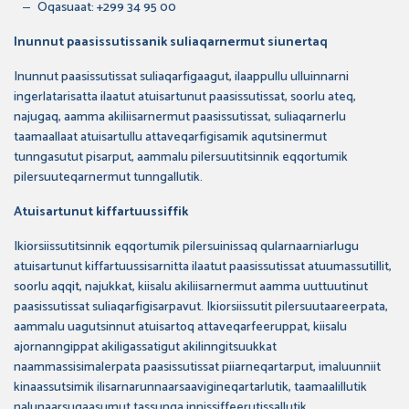
Oqasuaat: +299 34 95 00
Inunnut paasissutissanik suliaqarnermut siunertaq
Inunnut paasissutissat suliaqarfigaagut, ilaappullu ulluinnarni
ingerlatarisatta ilaatut atuisartunut paasissutissat, soorlu ateq,
najugaq, aamma akiliisarnermut paasissutissat, suliaqarnerlu
taamaallaat atuisartullu attaveqarfigisamik aqutsinermut
tunngasutut pisarput, aammalu pilersuutitsinnik eqqortumik
pilersuuteqarnermut tunngallutik.
Atuisartunut kiffartuussiffik
Ikiorsiissutitsinnik eqqortumik pilersuinissaq qularnaarniarlugu
atuisartunut kiffartuussisarnitta ilaatut paasissutissat atuumassutillit,
soorlu aqqit, najukkat, kiisalu akiliisarnermut aamma uuttuutinut
paasissutissat suliaqarfigisarpavut. Ikiorsiissutit pilersuutaareerpata,
aammalu uagutsinnut atuisartoq attaveqarfeeruppat, kiisalu
ajornanngippat akiligassatigut akilinngitsuukkat
naammassisimalerpata paasissutissat piiarneqartarput, imaluunniit
kinaassutsimik ilisarnarunnaarsaavigineqartarlutik, taamaalillutik
nalunaarsugaasumut tassunga innissiffeerutissallutik.