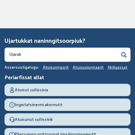
Ujartukkat naninngitsoorpiuk?
Assersuutigalugu:
Atuisunngorit
Atuisuujunnaarit
Akiligassat
Periarfissat allat
Atuisut sullissivia
Ingerlatsinermi akornutit
Atuisunut sullissivik
Pilersuineq unittoorpat ima iliorsinnaavutit