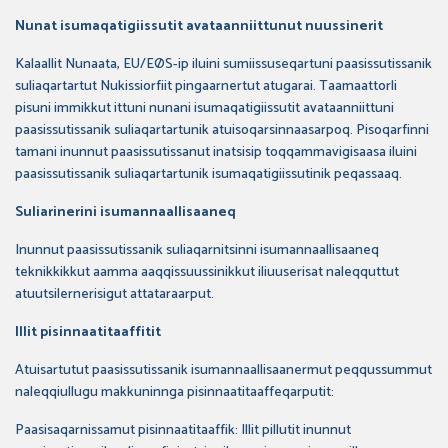
Nunat isumaqatigiissutit avataanniittunut nuussinerit
Kalaallit Nunaata, EU/EØS-ip iluini sumiissuseqartuni paasissutissanik
suliaqartartut Nukissiorfiit pingaarnertut atugarai. Taamaattorli
pisuni immikkut ittuni nunani isumaqatigiissutit avataanniittuni
paasissutissanik suliaqartartunik atuisoqarsinnaasarpoq. Pisoqarfinni
tamani inunnut paasissutissanut inatsisip toqqammavigisaasa iluini
paasissutissanik suliaqartartunik isumaqatigiissutinik peqassaaq.
Suliarinerini isumannaallisaaneq
Inunnut paasissutissanik suliaqarnitsinni isumannaallisaaneq
teknikkikkut aamma aaqqissuussinikkut iliuuserisat naleqquttut
atuutsilernerisigut attataraarput.
Illit pisinnaatitaaffitit
Atuisartutut paasissutissanik isumannaallisaanermut peqqussummut
naleqqiullugu makkuninnga pisinnaatitaaffeqarputit:
Paasisaqarnissamut pisinnaatitaaffik: Illit pillutit inunnut