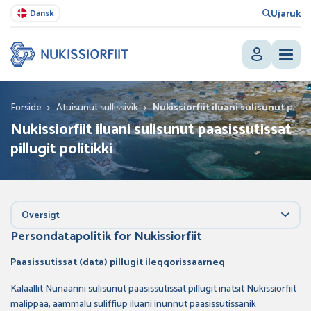
Ujaruk
Dansk
Forside
>
Atuisunut sullissivik
>
Nukissiorfiit iluani sulisunut paasi
Nukissiorfiit iluani sulisunut paasissutissat
pillugit politikki
Oversigt
Persondatapolitik for Nukissiorfiit
Paasissutissat (data) pillugit ileqqorissaarneq
Kalaallit Nunaanni sulisunut paasissutissat pillugit inatsit Nukissiorfiit
malippaa, aammalu suliffiup iluani inunnut paasissutissanik