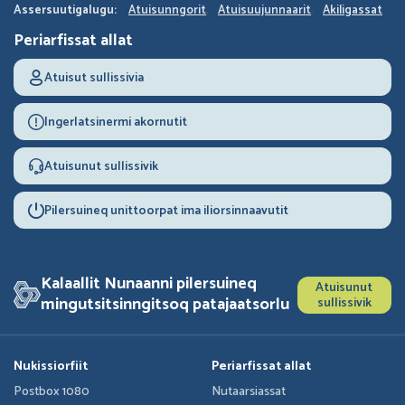
Assersuutigalugu:
Atuisunngorit
Atuisuujunnaarit
Akiligassat
Periarfissat allat
Atuisut sullissivia
Ingerlatsinermi akornutit
Atuisunut sullissivik
Pilersuineq unittoorpat ima iliorsinnaavutit
Kalaallit Nunaanni pilersuineq
Atuisunut
mingutsitsinngitsoq patajaatsorlu
sullissivik
Nukissiorfiit
Periarfissat allat
Postbox 1080
Nutaarsiassat