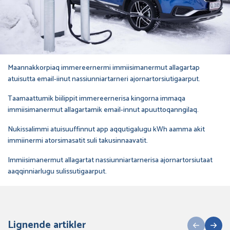
Maannakkorpiaq immereernermi immiisimanermut allagartap
atuisutta email-iinut nassiunniartarneri ajornartorsiutigaarput.
Taamaattumik biilippit immereernerisa kingorna immaqa
immiisimanermut allagartamik email-innut apuuttoqanngilaq.
Nukissalimmi atuisuuffinnut app aqqutigalugu kWh aamma akit
immiinermi atorsimasatit suli takusinnaavatit.
Immiisimanermut allagartat nassiunniartarnerisa ajornartorsiutaat
aaqqinniarlugu sulissutigaarput.
Lignende artikler