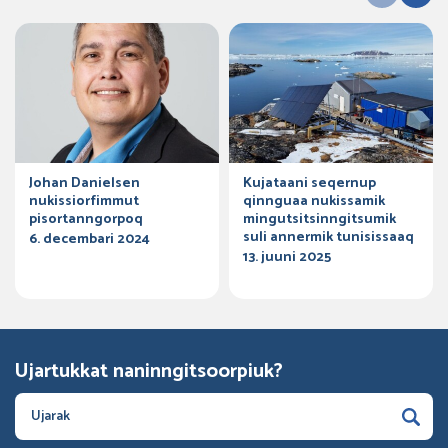
Johan Danielsen
Kujataani seqernup
nukissiorfimmut
qinnguaa nukissamik
pisortanngorpoq
mingutsitsinngitsumik
suli annermik tunisissaaq
6. decembari 2024
13. juuni 2025
Ujartukkat naninngitsoorpiuk?