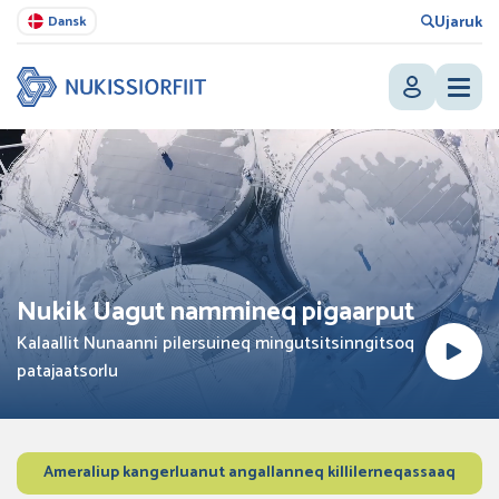
Ujaruk
Dansk
Nukik Uagut nammineq pigaarput
Kalaallit Nunaanni pilersuineq mingutsitsinngitsoq
patajaatsorlu
Ameraliup kangerluanut angallanneq killilerneqassaaq