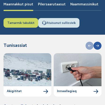
Maannakkut pisut
Pilersaarutaasut
Naammassinikut
Tamarmik takukkit
Atuisunut sullissivik
Tunisassiat
Akigititat
Innaallagiaq