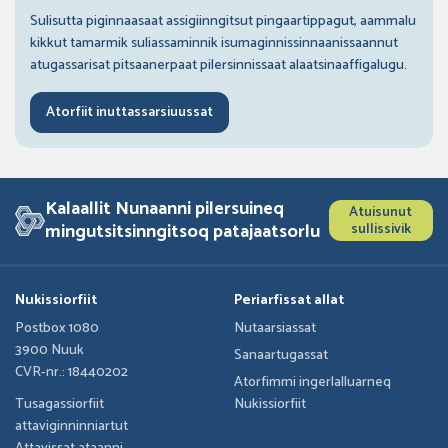
Sulisutta piginnaasaat assigiinngitsut pingaartippagut, aammalu
kikkut tamarmik suliassaminnik isumaginnissinnaanissaannut
atugassarisat pitsaanerpaat pilersinnissaat alaatsinaaffigalugu.
Atorfiit inuttassarsiuussat
Kalaallit Nunaanni pilersuineq
Atuisunut
mingutsitsinngitsoq patajaatsorlu
sullissivik
Nukissiorfiit
Periarfissat allat
Postbox 1080
Nutaarsiassat
3900 Nuuk
Sanaartugassat
CVR-nr.: 18440202
Atorfimmi ingerlalluarneq
Tusagassiorfiit
Nukissiorfiit
attaviginninniartut