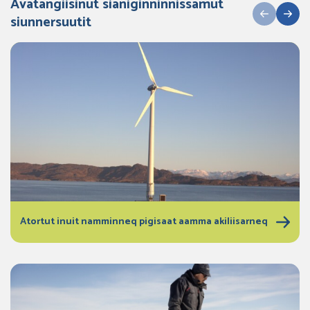
Avatangiisinut sianiginninnissamut
siunnersuutit
Atortut inuit namminneq pigisaat aamma akiliisarneq