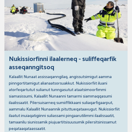
Nukissiorfinni ilaalerneq - suliffeqarfik
asseqanngitsoq
Kalaallit Nunaat assissaqanngilaq, angissutsimigut aamma
pinngortitamigut alianaatsorsuakkut. Nukissiorfiit iluani
atorfeqartutut sulianut tunngasutut ataatsimoorfimmi
siamasissumi, Kalaallit Nunaanni tamarmi siammaqqasumi
ilaalissaatit. Pilersuisarneq sumiiffikkaani suliaqarfigaarput,
aammalu Kalaallit Nunaannik pituttueqataavugut. Nukissiorfiit
ilaatut inuiaqatigiinni suliassami pingaarutilimmi ilaalissaatit,
tamaanilu siunissamik piujuartitsisuusumik pilersitsinissamut
peqataaqataassaatit.