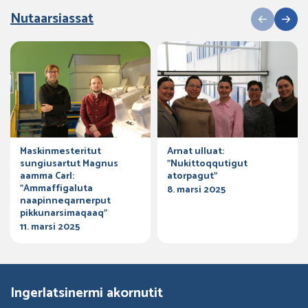
Nutaarsiassat
Maskinmesteritut
Arnat ulluat:
sungiusartut Magnus
”Nukittoqqutigut
aamma Carl:
atorpagut”
”Ammaffigaluta
8. marsi 2025
naapinneqarnerput
pikkunarsimaqaaq”
11. marsi 2025
Ingerlatsinermi akornutit