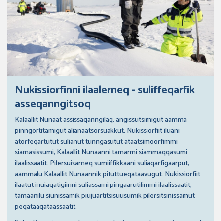
Nukissiorfinni ilaalerneq - suliffeqarfik
asseqanngitsoq
Kalaallit Nunaat assissaqanngilaq, angissutsimigut aamma
pinngortitamigut alianaatsorsuakkut. Nukissiorfiit iluani
atorfeqartutut sulianut tunngasutut ataatsimoorfimmi
siamasissumi, Kalaallit Nunaanni tamarmi siammaqqasumi
ilaalissaatit. Pilersuisarneq sumiiffikkaani suliaqarfigaarput,
aammalu Kalaallit Nunaannik pituttueqataavugut. Nukissiorfiit
ilaatut inuiaqatigiinni suliassami pingaarutilimmi ilaalissaatit,
tamaanilu siunissamik piujuartitsisuusumik pilersitsinissamut
peqataaqataassaatit.