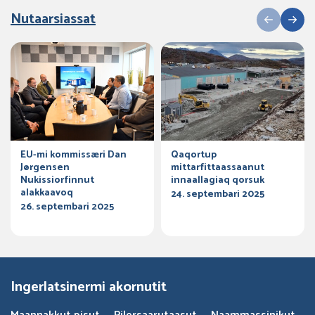
Nutaarsiassat
EU-mi kommissæri Dan
Qaqortup
Jørgensen
mittarfittaassaanut
Nukissiorfinnut
innaallagiaq qorsuk
alakkaavoq
24. septembari 2025
26. septembari 2025
Ingerlatsinermi akornutit