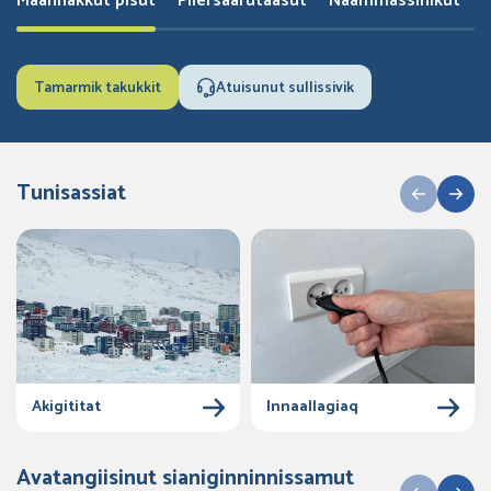
Maannakkut pisut
Pilersaarutaasut
Naammassinikut
Tamarmik takukkit
Atuisunut sullissivik
Tunisassiat
Akigititat
Innaallagiaq
Avatangiisinut sianiginninnissamut