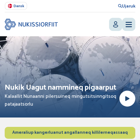
Ujaruk
Dansk
Nukik Uagut nammineq pigaarput
Kalaallit Nunaanni pilersuineq mingutsitsinngitsoq
patajaatsorlu
Ameraliup kangerluanut angallanneq killilerneqassaaq