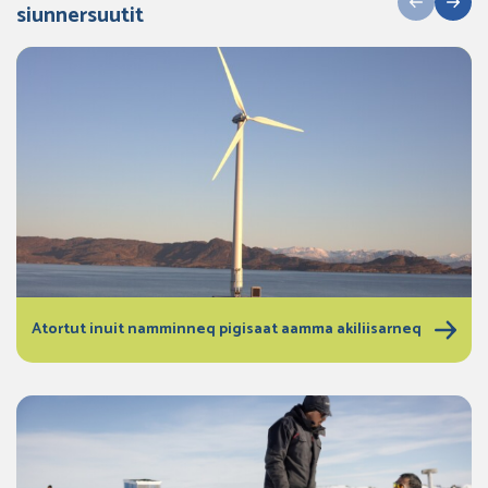
siunnersuutit
Atortut inuit namminneq pigisaat aamma akiliisarneq