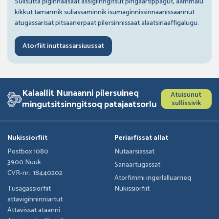
Sulisutta piginnaasaat assigiinngitsut pingaartippagut, aammalu
kikkut tamarmik suliassaminnik isumaginnissinnaanissaannut
atugassarisat pitsaanerpaat pilersinnissaat alaatsinaaffigalugu.
Atorfiit inuttassarsiuussat
Kalaallit Nunaanni pilersuineq
Atuisunut
mingutsitsinngitsoq patajaatsorlu
sullissivik
Nukissiorfiit
Periarfissat allat
Postbox 1080
Nutaarsiassat
3900 Nuuk
Sanaartugassat
CVR-nr.: 18440202
Atorfimmi ingerlalluarneq
Tusagassiorfiit
Nukissiorfiit
attaviginninniartut
Attavissat ataanni