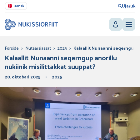
Ujaruk
Dansk
Forside
>
Nutaarsiassat
>
2025
>
Kalaallit Nunaanni seqerngup an
Kalaallit Nunaanni seqerngup anorillu
nukiinik misilittakkat suuppat?
20. oktobari 2025
2025