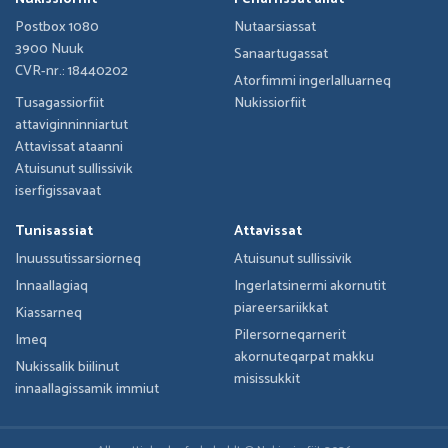
Postbox 1080
Nutaarsiassat
3900 Nuuk
Sanaartugassat
CVR-nr.: 18440202
Atorfimmi ingerlalluarneq
Tusagassiorfiit
Nukissiorfiit
attaviginninniartut
Attavissat ataanni
Atuisunut sullissivik
iserfigissavaat
Tunisassiat
Attavissat
Inuussutissarsiorneq
Atuisunut sullissivik
Innaallagiaq
Ingerlatsinermi akornutit
piareersariikkat
Kiassarneq
Pilersorneqarnerit
Imeq
akornuteqarpat makku
Nukissalik biilinut
misissukkit
innaallagissamik immiut