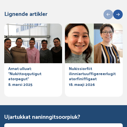
Lignende artikler
Arnat ulluat:
Nukissiorfiit
”Nukittoqqutigut
ilinniartuuffigereerlugit
atorpagut”
atorfiniffigaat
8. marsi 2025
18. maaji 2026
Ujartukkat naninngitsoorpiuk?