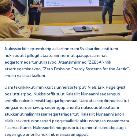
Nukissiorfiit septembarip aallartinnerani Svalbardimi issittumi
nukissiuutit pillugit ataatsimiinnermut qaaqqusaammat
eqqartorneqartunut ilaavoq. Ataatsimiinneq ”ZEESA”-mik
atserneqarsimavoq, ”Zero Emission Energy Systems for the Arctic”-
imullu naalisaataalluni.
Uani teknikikkut immikkut siunnersorterput, Niels Erik Hagelqvist
oqaluttuarpoq, Nukissiorfiit suut Kalaallit Nunaanni seqerngup
anorillu nukiinik misilittagaqarfigineraat. Uani ataaseq ilinniutissatut
pingaarnerusimavoq, seqerngup anorillu nukissiuutit issittumi
atukkanut nalimmassarneqartariaqartut, Kalaallit Nunaanni anori
silallu sakkortusinnaaneri peqqutaallutik akiuussinnaasussaammata.
Taamaattumik Nukissiorfiit nioqqusiortut qanimut suleqatigalugit
seqerngup anorillu nukiinik inerisaasimapput.