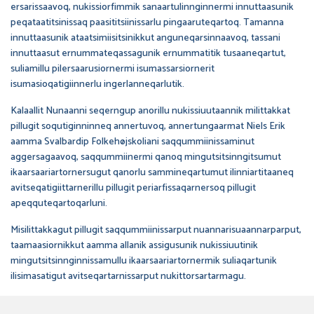
ersarissaavoq, nukissiorfimmik sanaartulinnginnermi innuttaasunik
peqataatitsinissaq paasititsiinissarlu pingaaruteqartoq. Tamanna
innuttaasunik ataatsimiisitsinikkut anguneqarsinnaavoq, tassani
innuttaasut ernummateqassagunik ernummatitik tusaaneqartut,
suliamillu pilersaarusiornermi isumassarsiornerit
isumasioqatigiinnerlu ingerlanneqarlutik.
Kalaallit Nunaanni seqerngup anorillu nukissiuutaannik milittakkat
pillugit soqutiginninneq annertuvoq, annertungaarmat Niels Erik
aamma Svalbardip Folkehøjskoliani saqqummiinissaminut
aggersagaavoq, saqqummiinermi qanoq mingutsitsinngitsumut
ikaarsaariartornersugut qanorlu sammineqartumut ilinniartitaaneq
avitseqatigiittarnerillu pillugit periarfissaqarnersoq pillugit
apeqquteqartoqarluni.
Misilittakkagut pillugit saqqummiinissarput nuannarisuaannarparput,
taamaasiornikkut aamma allanik assigusunik nukissiuutinik
mingutsitsinnginnissamullu ikaarsaariartornermik suliaqartunik
ilisimasatigut avitseqartarnissarput nukittorsartarmagu.