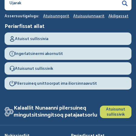
Assersuutigalugu:
Atuisunngorit
Atuisuujunnaarit
Akiligassat
Periarfissat allat
Atuisut sullissivia
Ingerlatsinermi akornutit
Atuisunut sullissivik
Pilersuineq unittoorpat ima iliorsinnaavutit
Kalaallit Nunaanni pilersuineq
Atuisunut
mingutsitsinngitsoq patajaatsorlu
sullissivik
Nukissiorfiit
Periarfissat allat