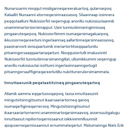
Nunarsuarmi nioqqut misiligarneqareeraluartoq, qularnarpoq
Kalaallit Nunaanni atorneqarsinnaassasoq. Silaannaap issinnera
peqqutaalluni Nukissiorfiit seqerngup anorillu nukissiuutaannik
unamminartorsiorsimapput. Uani tunniutiinnannginnissaq
pingaaruteqarpoq. Nukissiorfiimmi isumaqarsimagaluarpoq,
ikkussorneqareerluni ingerlaannaq aallartinneqarsinnaassasoq,
paasinarvorli sivisujaartumik ineriartortitseqqaarlunilu
pitsanngorsaaqqaartariaqarluni. Nioqqusiortulli imaluunniit
Nukissiorfiit tunniutiinnarsimanngillat, ullumikkummi seqerngup
anorillu nukissiuutai issittumi ingerlasinnaanngorlugit
pitsanngorsaaffigineqareerlutillu nukittunerulersimammata.
Innuttaasunik peqataatitsineq pingaaruteqartoq
Allamik aamma eqqartuisoqarpoq, tassa innuttaasunit
mingutsitsinngitsumut ikaarsaariartorneq qanoq
isumaqarfigineqarnersoq. Mingutsitsinngitsumut
ikaarsaariartornermi unamminartoqarsinnaavoq, assersuutigalugu
innuttaasut nipiliortoqarnissaanut isikkivimmilluunniit
ajoquserneqarnissaannut ernummateqartut. Matumannga Niels Erik