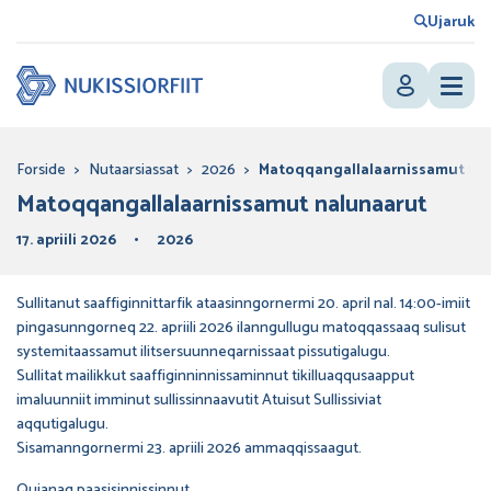
Ujaruk
Forside
>
Nutaarsiassat
>
2026
>
Matoqqangallalaarnissamut na
Matoqqangallalaarnissamut nalunaarut
17. apriili 2026
2026
Sullitanut saaffiginnittarfik ataasinngornermi 20. april nal. 14:00-imiit
pingasunngorneq 22. apriili 2026 ilanngullugu matoqqassaaq sulisut
systemitaassamut ilitsersuunneqarnissaat pissutigalugu.
Sullitat mailikkut saaffiginninnissaminnut tikilluaqqusaapput
imaluunniit imminut sullissinnaavutit Atuisut Sullissiviat
aqqutigalugu.
Sisamanngornermi 23. apriili 2026 ammaqqissaagut.
Qujanaq paasisinnissinnut.