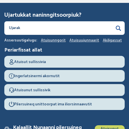
Ujartukkat naninngitsoorpiuk?
Assersuutigalugu:
Atuisunngorit
Atuisuujunnaarit
Akiligassat
Periarfissat allat
Atuisut sullissivia
Ingerlatsinermi akornutit
Atuisunut sullissivik
Pilersuineq unittoorpat ima iliorsinnaavutit
Kalaallit Nunaanni pilersuineq
Atuisunut