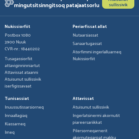
mingutsitsinngitsoq patajaatsorlu
sullissivik
Nukissiorfiit
Periarfissat allat
Postbox 1080
Nutaarsiassat
3900 Nuuk
Sanaartugassat
CVR-nr.: 18440202
Atorfimmi ingerlalluarneq
Tusagassiorfiit
Nukissiorfiit
attaviginninniartut
Attavissat ataanni
Atuisunut sullissivik
iserfigissavaat
Tunisassiat
Attavissat
Inuussutissarsiorneq
Atuisunut sullissivik
Innaallagiaq
Ingerlatsinermi akornutit
piareersariikkat
Kiassarneq
Pilersorneqarnerit
Imeq
akornuteqarpat makku