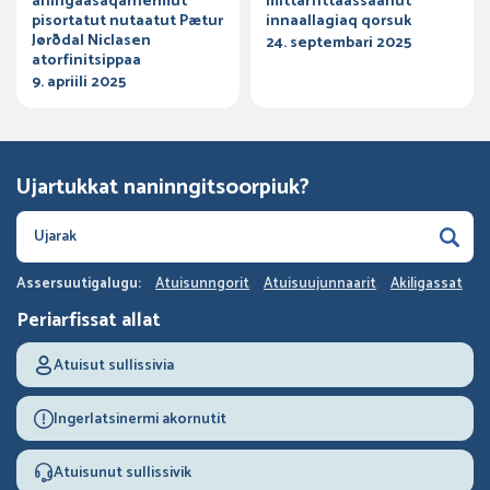
aningaasaqarnermut
mittarfittaassaanut
pisortatut nutaatut Pætur
innaallagiaq qorsuk
Jørðdal Niclasen
24. septembari 2025
atorfinitsippaa
9. apriili 2025
Ujartukkat naninngitsoorpiuk?
Assersuutigalugu:
Atuisunngorit
Atuisuujunnaarit
Akiligassat
Periarfissat allat
Atuisut sullissivia
Ingerlatsinermi akornutit
Atuisunut sullissivik