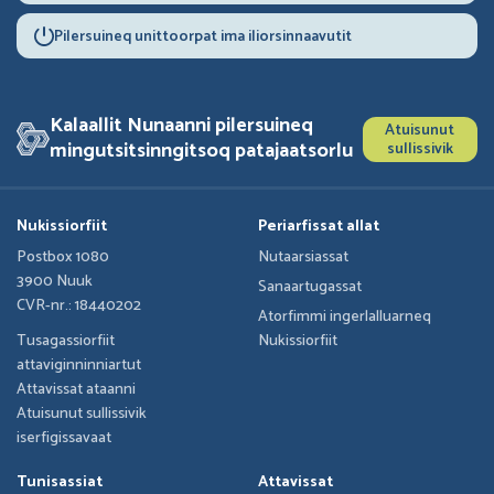
Pilersuineq unittoorpat ima iliorsinnaavutit
Kalaallit Nunaanni pilersuineq
Atuisunut
mingutsitsinngitsoq patajaatsorlu
sullissivik
Nukissiorfiit
Periarfissat allat
Postbox 1080
Nutaarsiassat
3900 Nuuk
Sanaartugassat
CVR-nr.: 18440202
Atorfimmi ingerlalluarneq
Tusagassiorfiit
Nukissiorfiit
attaviginninniartut
Attavissat ataanni
Atuisunut sullissivik
iserfigissavaat
Tunisassiat
Attavissat