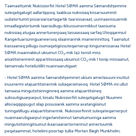
Taamaattumik Nukissiorfiit Hotel SØMA aamma Sømandshjemme
suleqatigalugit aallartippoq, taakkua nukissiaq kissarsuummit
uuliatortumit pissarsiarisartagartik taarsissavaat, uunnaavissuarmik
innaallagiatortumik taarsiullugu ikkussuinermikkut taassuma
nukissiaq atugaa annertunerpaaq tassaassaaq sarfaq Utoqqarmiut
Kangerluarsunnguaneersoq silaannarmik mianerinnittoq. Taamatut
kiassaaneq pillugu isumaqatigiissuteqarnerup kingunerissavaa Hotel
SØMA maannakkut ukiumut CO
-mik 142 tonsit miss.
2
aniatitsinerminit appartitsissaaq ukiumut CO
-mik 1 tonip missaanut,
2
tamannalu hoteliutillit nuannaarutigaat:
- Hotel SØMA aamma Sømandshjemmet ukiuni amerlasuuni inuttut
inuunermi atajuartitsinermik suliaqarsimavoq. Hotel SØMA-mi ullut
tamaasa mingutsitsinnginneq aamma atajuartitsineq
sulissutigiuarparput, kiisalu Nukissiorfiit suleqatigalugit Nuummi
alloriaqqippugut silap pissusianik aamma avatangiisinut
tunngatillugu atajuartitsinermik. Nukissiorfinnit suleqateqarnerput
nuannaarutigaarput ingerlanitsinnut tamatumunnga aamma
mingutsitsinngitsumut ikaarsaariartornermut annertuumik
peqataammat, hotelimi pisortap tullia Morten Bøgh Munkholm,