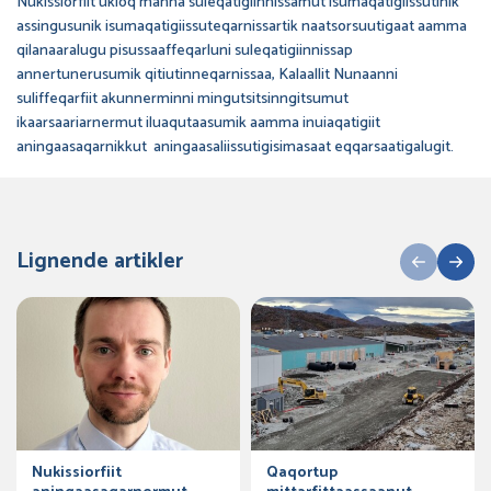
Nukissiorfiit ukioq manna suleqatigiinnissamut isumaqatigiissutinik
assingusunik isumaqatigiissuteqarnissartik naatsorsuutigaat aamma
qilanaaralugu pisussaaffeqarluni suleqatigiinnissap
annertunerusumik qitiutinneqarnissaa, Kalaallit Nunaanni
suliffeqarfiit akunnerminni mingutsitsinngitsumut
ikaarsaariarnermut iluaqutaasumik aamma inuiaqatigiit
aningaasaqarnikkut aningaasaliissutigisimasaat eqqarsaatigalugit.
Lignende artikler
Nukissiorfiit
Qaqortup