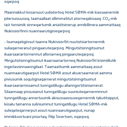
oqarpoq.
Maannakkut kissarsuut uuliatortoq Hotel SØMA-mik kiassaanermik
pilersuisuusoq, taamaallaat sillimmatitut atorneqalissaaq. CO
-mik
2
140 tonsimik sinneqartumik aniatitsinerup annikillinera aammattaaq
Nukissiorfinni nuannaarutigineqarpoq:
- Isumaqatigiissut taanna Nukissiorfiit nuutsitsiartornermik
suliaqarneranut pingaaruteqarpoq. Mingutsitsinngitsumut
ikaarsaariartornermut alloriarneq pingaaruteqarpoq.
Mingutsitsinngitsumut ikaarsaariartorneq Nukissiorfiit kisimiillutik
ingerlassinnaanngilaat. Taamaattumik aammattaaq assut
nuannaarutigaarput Hotel SØMA assut akuersaarnerat aamma
piviusumik soqutigisaqarnerat mingutsitsinngitsumut
ikaarsaariarnissamut tunngatillugu allanngortitsiniarnerat.
Silaannaap pissusianut tunngatillugu suuniuteqarnerminnut
tunngatillugu annertuumik akisussaassuseqarnermik takutitsipput,
kiisalu tamanna suliniummut tunngatillugu Hotel SØMA-mik
suleqateqarnerput assut nuannaarutigaarput, nunap
immikkoortuani pisortaq, Filip Sivertsen, oqarpoq.