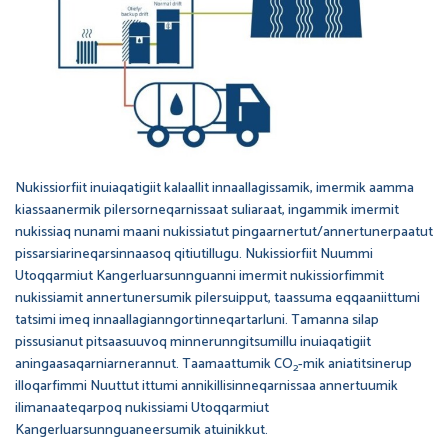
Nukissiorfiit inuiaqatigiit kalaallit innaallagissamik, imermik aamma
kiassaanermik pilersorneqarnissaat suliaraat, ingammik imermit
nukissiaq nunami maani nukissiatut pingaarnertut/annertunerpaatut
pissarsiarineqarsinnaasoq qitiutillugu. Nukissiorfiit Nuummi
Utoqqarmiut Kangerluarsunnguanni imermit nukissiorfimmit
nukissiamit annertunersumik pilersuipput, taassuma eqqaaniittumi
tatsimi imeq innaallagianngortinneqartarluni. Tamanna silap
pissusianut pitsaasuuvoq minnerunngitsumillu inuiaqatigiit
aningaasaqarniarnerannut. Taamaattumik CO
-mik aniatitsinerup
2
illoqarfimmi Nuuttut ittumi annikillisinneqarnissaa annertuumik
ilimanaateqarpoq nukissiami Utoqqarmiut
Kangerluarsunnguaneersumik atuinikkut.