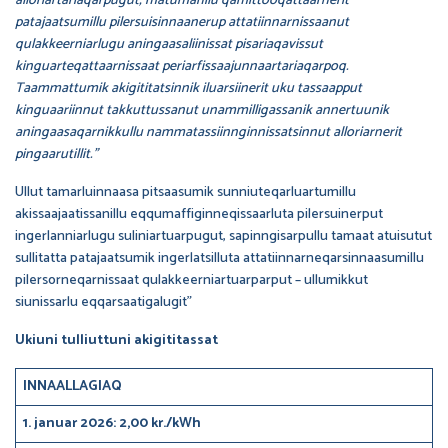
alloriartariaqarpugut, matumanilu qamittooqattaarnerit
patajaatsumillu pilersuisinnaanerup attatiinnarnissaanut
qulakkeerniarlugu aningaasaliinissat pisariaqavissut
kinguarteqattaarnissaat periarfissaajunnaartariaqarpoq.
Taammattumik akigititatsinnik iluarsiinerit uku tassaapput
kinguaariinnut takkuttussanut unammilligassanik annertuunik
aningaasaqarnikkullu nammatassiinnginnissatsinnut alloriarnerit
pingaarutillit.”
Ullut tamarluinnaasa pitsaasumik sunniuteqarluartumillu
akissaajaatissanillu eqqumaffiginneqissaarluta pilersuinerput
ingerlanniarlugu suliniartuarpugut, sapinngisarpullu tamaat atuisutut
sullitatta patajaatsumik ingerlatsilluta attatiinnarneqarsinnaasumillu
pilersorneqarnissaat qulakkeerniartuarparput – ullumikkut
siunissarlu eqqarsaatigalugit”
Ukiuni tulliuttuni akigititassat
INNAALLAGIAQ
1. januar 2026: 2,00 kr./kWh