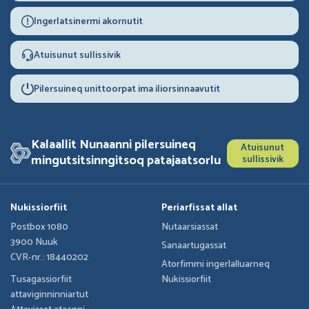
Ingerlatsinermi akornutit
Atuisunut sullissivik
Pilersuineq unittoorpat ima iliorsinnaavutit
Kalaallit Nunaanni pilersuineq
Atuisunut
mingutsitsinngitsoq patajaatsorlu
sullissivik
Nukissiorfiit
Periarfissat allat
Postbox 1080
Nutaarsiassat
3900 Nuuk
Sanaartugassat
CVR-nr.: 18440202
Atorfimmi ingerlalluarneq
Tusagassiorfiit
Nukissiorfiit
attaviginninniartut