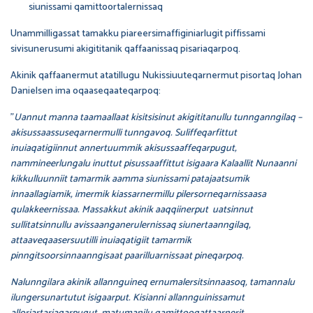
siunissami qamittoortalernissaq
Unammilligassat tamakku piareersimaffiginiarlugit piffissami
sivisunerusumi akigititanik qaffaanissaq pisariaqarpoq.
Akinik qaffaanermut atatillugu Nukissiuuteqarnermut pisortaq Johan
Danielsen ima oqaaseqaateqarpoq:
”
Uannut manna taamaallaat kisitsisinut akigititanullu tunnganngilaq –
akisussaassuseqarnermulli tunngavoq. Suliffeqarfittut
inuiaqatigiinnut annertuummik akisussaaffeqarpugut,
nammineerlungalu inuttut pisussaaffittut isigaara Kalaallit Nunaanni
kikkulluunniit tamarmik aamma siunissami patajaatsumik
innaallagiamik, imermik kiassarnermillu pilersorneqarnissaasa
qulakkeernissaa. Massakkut akinik aaqqiinerput uatsinnut
sullitatsinnullu avissaanganerulernissaq siunertaanngilaq,
attaaveqaasersuutilli inuiaqatigiit tamarmik
pinngitsoorsinnaanngisaat paarilluarnissaat pineqarpoq.
Nalunngilara akinik allannguineq ernumalersitsinnaasoq, tamannalu
ilungersunartutut isigaarput. Kisianni allannguinissamut