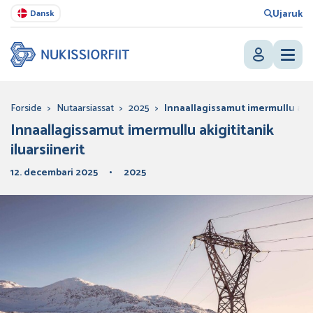
Ujaruk
Dansk
Forside
>
Nutaarsiassat
>
2025
>
Innaallagissamut imermullu akigi
Innaallagissamut imermullu akigititanik
iluarsiinerit
12. decembari 2025
2025