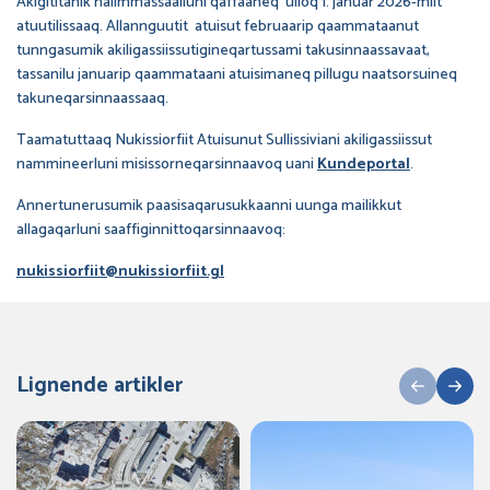
Akigititanik nalimmassaalluni qaffaaneq ulloq 1. januar 2026-miit
atuutilissaaq. Allannguutit atuisut februaarip qaammataanut
tunngasumik akiligassiissutigineqartussami takusinnaassavaat,
tassanilu januarip qaammataani atuisimaneq pillugu naatsorsuineq
takuneqarsinnaassaaq.
Taamatuttaaq Nukissiorfiit Atuisunut Sullissiviani akiligassiissut
nammineerluni misissorneqarsinnaavoq uani
Kundeportal
.
Annertunerusumik paasisaqarusukkaanni uunga mailikkut
allagaqarluni saaffiginnittoqarsinnaavoq:
nukissiorfiit@nukissiorfiit.gl
Lignende artikler