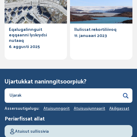
Eqalugalinnguit
Ilulissat rekortiliivoq
eqqaanni lyskrydsi
11. januaari 2023
nutaaq
6. aggusti 2025
Ujartukkat naninngitsoorpiuk?
Assersuutigalugu:
Atuisunngorit
Atuisuujunnaarit
Akiligassat
Periarfissat allat
Atuisut sullissivia