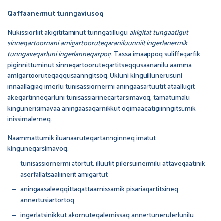
Qaffaanermut tunngaviusoq
Nukissiorfiit akigititaminut tunngatillugu
akigitat tungaatigut
sinneqartoornani amigartooruteqaraniluunniit ingerlanermik
tunngaveqarluni ingerlanneqarpoq
. Tassa imaappoq suliffeqarfik
piginnittuminut sinneqartooruteqartitseqqusaananilu aamma
amigartooruteqaqqusaanngitsoq. Ukiuni kingulliunerusuni
innaallagiaq imerlu tunisassiornermi aningaasartuutit ataallugit
akeqartinneqarluni tunisassiarineqartarsimavoq, tamatumalu
kingunerisimavaa aningaasaqarnikkut oqimaaqatigiinngitsumik
inissimalerneq.
Naammattumik iluanaaruteqartannginneq imatut
kinguneqarsimavoq:
tunisassiornermi atortut, illuutit pilersuinermilu attaveqaatinik
aserfallatsaaliinerit amigartut
aningaasaleeqqittaqattaarnissamik pisariaqartitsineq
annertusiartortoq
ingerlatsinikkut akornuteqalernissaq annertunerulerlunilu