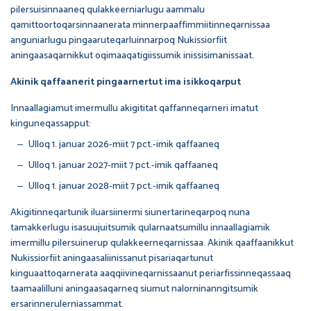
pilersuisinnaaneq qulakkeerniarlugu aammalu
qamittoortoqarsinnaanerata minnerpaaffimmiitinneqarnissaa
anguniarlugu pingaaruteqarluinnarpoq Nukissiorfiit
aningaasaqarnikkut oqimaaqatigiissumik inissisimanissaat.
Akinik qaffaanerit pingaarnertut ima isikkoqarput
Innaallagiamut imermullu akigititat qaffanneqarneri imatut
kinguneqassapput:
Ulloq 1. januar 2026-miit 7 pct.-imik qaffaaneq
Ulloq 1. januar 2027-miit 7 pct.-imik qaffaaneq
Ulloq 1. januar 2028-miit 7 pct.-imik qaffaaneq
Akigitinneqartunik iluarsiinermi siunertarineqarpoq nuna
tamakkerlugu isasuujuitsumik qularnaatsumillu innaallagiamik
imermillu pilersuinerup qulakkeerneqarnissaa. Akinik qaaffaanikkut
Nukissiorfiit aningaasaliinissanut pisariaqartunut
kinguaattoqarnerata aaqqiivineqarnissaanut periarfissinneqassaaq
taamaalilluni aningaasaqarneq siumut nalorninanngitsumik
ersarinnerulerniassammat.