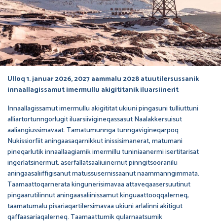
Ulloq 1. januar 2026, 2027 aammalu 2028 atuutilersussanik
innaallagissamut imermullu akigititanik iluarsiinerit
Innaallagissamut imermullu akigititat ukiuni pingasuni tulliuttuni
alliartortunngorlugit iluarsiivigineqassasut Naalakkersuisut
aaliangiussimavaat. Tamatumunnga tunngavigineqarpoq
Nukissiorfiit aningaasaqarnikkut inissisimanerat, matumani
pineqarlutik innaallaagiamik imermillu tuniniaanermi isertitarisat
ingerlatsinermut, aserfallatsaaliuinernut pinngitsooranilu
aningaasaliiffigisanut matussusernissaanut naammanngimmata.
Taamaattoqarnerata kingunerisimavaa attaveqaasersuutinut
pingaarutilinnut aningaasaliinissamut kinguaattooqqalerneq,
taamatumalu pisariaqartilersimavaa ukiuni arlalinni akitigut
qaffaasariaqalerneq. Taamaattumik qularnaatsumik